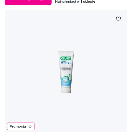
Natychmiast w
1 sklepie
Promocja