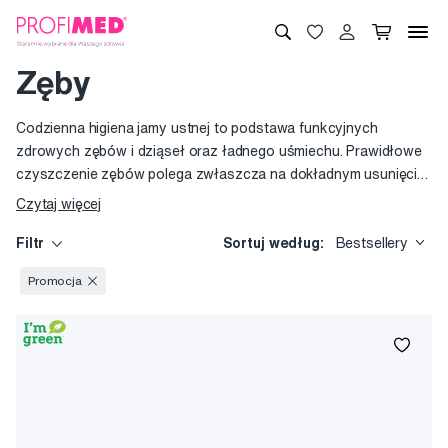
Zęby
Codzienna higiena jamy ustnej to podstawa funkcyjnych
zdrowych zębów i dziąseł oraz ładnego uśmiechu. Prawidłowe
czyszczenie zębów polega zwłaszcza na dokładnym usunięciu
płytki nazębnej i to również w przestrzeniach międzyzębowych.
Czytaj więcej
Nowe i coraz bardziej doskonalsze produkty służą do tego,
żeby pielęgnacja jamy ustnej była jak najskuteczniejsza i
Filtr
Sortuj według:
Bestsellery
najwygodniejsza.
Promocja