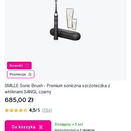
Nowość
Promocja
SMILLE Sonic Brush - Premium soniczna szczoteczka z
włóknami SANGI, czarny
685,00 Zł
4,5
/5
(15x)
Dostępny > 5 szt
Do koszyka
Natychmiast w
1 sklepie