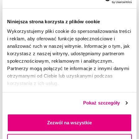
19,99 Zł
5,0
/5
(48x)
Niniejsza strona korzysta z plików cookie
Dostępny > 5 szt
Wykorzystujemy pliki cookie do spersonalizowania treści
Do koszyka
Natychmiast w
1 sklepie
i reklam, aby oferować funkcje społecznościowe i
analizować ruch w naszej witrynie. Informacje o tym, jak
korzystasz z naszej witryny, udostępniamy partnerom
społecznościowym, reklamowym i analitycznym.
Partnerzy mogą połączyć te informacje z innymi danymi
otrzymanymi od Ciebie lub uzyskanymi podczas
korzystania z ich usług.
Pokaż szczegóły
Zezwól na wszystkie