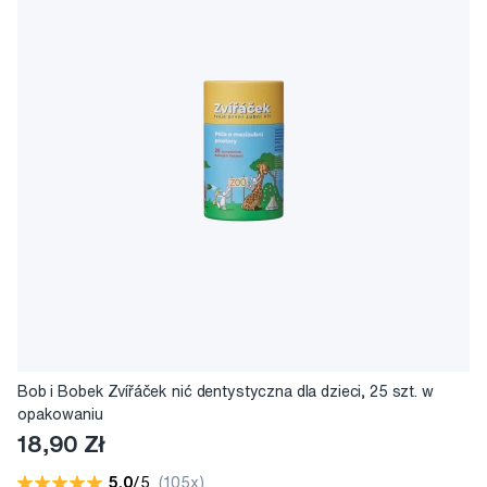
Bob i Bobek Zvířáček nić dentystyczna dla dzieci, 25 szt. w
opakowaniu
18,90 Zł
5,0
/5
(105x)