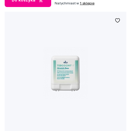
Do koszyka
Natychmiast w
1 sklepie