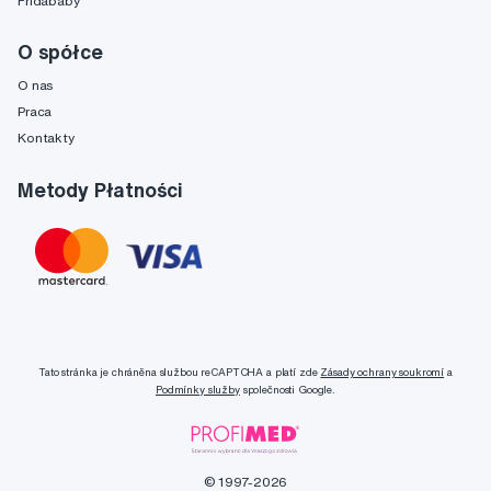
Fridababy
O spółce
O nas
Praca
Kontakty
Metody Płatności
Tato stránka je chráněna službou reCAPTCHA a platí zde
Zásady ochrany soukromí
a
Podmínky služby
společnosti Google.
© 1997-2026