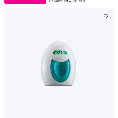
Natychmiast w
1 sklepie