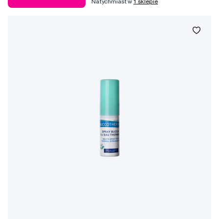
Natychmiast w
1 sklepie