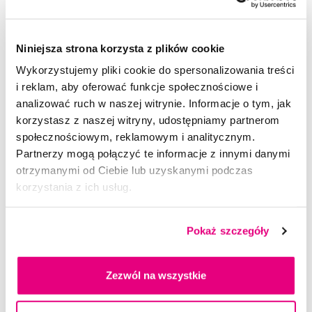
76,90 Zł
5,0
/5
(109x)
Niniejsza strona korzysta z plików cookie
Dostępny > 5 szt
Wykorzystujemy pliki cookie do spersonalizowania treści
Do koszyka
Natychmiast w
1 sklepie
i reklam, aby oferować funkcje społecznościowe i
analizować ruch w naszej witrynie. Informacje o tym, jak
korzystasz z naszej witryny, udostępniamy partnerom
społecznościowym, reklamowym i analitycznym.
Partnerzy mogą połączyć te informacje z innymi danymi
otrzymanymi od Ciebie lub uzyskanymi podczas
korzystania z ich usług.
Pokaż szczegóły
Zezwól na wszystkie