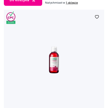
Do koszyka
Natychmiast w
1 sklepie