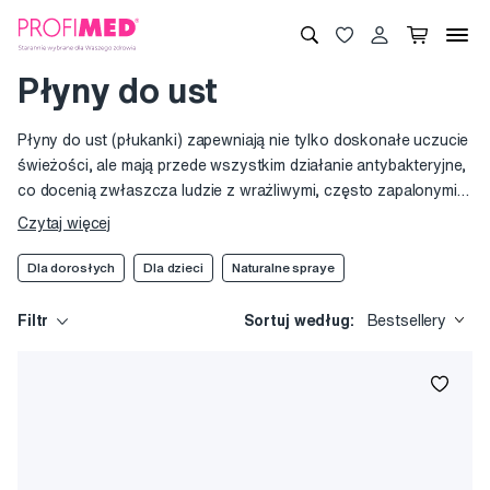
Płyny do ust
Płyny do ust (płukanki) zapewniają nie tylko doskonałe uczucie
świeżości, ale mają przede wszystkim działanie antybakteryjne,
co docenią zwłaszcza ludzie z wrażliwymi, często zapalonymi
dziąsłami albo ci, którzy noszą stałe aparaty ortodontyczne.
Czytaj więcej
Istnieją płyny do płukania ust z działaniem prewencyjnym, które
można stosować przez długi okres czasu bez ograniczeń i
Dla dorosłych
Dla dzieci
Naturalne spraye
antybakteryjne płukanki z zawartością chlorheksydyny, gdzie
trzeba zwracać uwagę na instrukcję stosowania i dotrzymywać
Filtr
Sortuj według:
Bestsellery
zalecany czas lub częstotliwość ich używania. Ponieważ dzieci
lubią naśladować dorosłych, w naszej ofercie znajdują się
również wejsje dla dzieci (dla dzieci od 6 lat) bez domieszki
alkoholu i cukru, zato z atrakcyjnymi smakami (na przykład
truskawkowym).