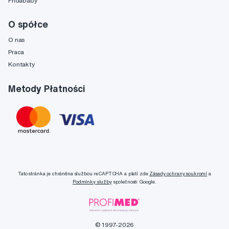
Fridababy
O spółce
O nas
Praca
Kontakty
Metody Płatności
Tato stránka je chráněna službou reCAPTCHA a platí zde
Zásady ochrany soukromí
a
Podmínky služby
společnosti Google.
© 1997-2026