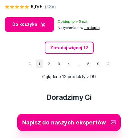
5,0
/5
(43x)
Dostępny > 5 szt
Do koszyka
Natychmiast w
1 sklepie
Załaduj więcej 12
1
2
3
4
...
8
9
Oglądane
12
produkty z 99
Doradzimy Ci
Napisz do naszych ekspertów