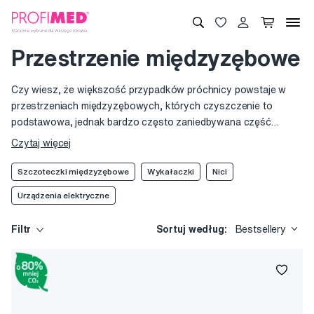
Przestrzenie międzyzębowe
Czy wiesz, że większość przypadków próchnicy powstaje w
przestrzeniach międzyzębowych, których czyszczenie to
podstawowa, jednak bardzo często zaniedbywana część
codziennej hygieny jamy ustnej? Żadna manualna ani
Czytaj więcej
elektryczna szczoteczka do zębów nie jest w stanie doskonale
wyczyścić przestrzenie międzyzębowe od resztek jedzenia i
Szczoteczki międzyzębowe
Wykałaczki
Nici
płytki nazębnej. Do tego służą szczoteczki międzyzębowe, nici
Urządzenia elektryczne
dentystyczne, wykałaczki i urządzenia elektryczne: irygator do
zębów albo aparat AirFloss. Zatem bez codziennego
Filtr
Sortuj według:
Bestsellery
czyszczenia przestrzeni międzyzębowych nigdy nie osiągnie się
100% czystości jamy ustnej.