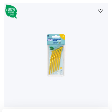
TePe Angle szczoteczki międzyzębowe 0,7 mm, żółte, 6 szt.