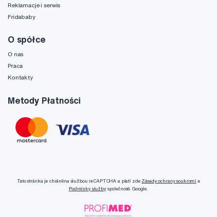
Reklamacje i serwis
Fridababy
O spółce
O nas
Praca
Kontakty
Metody Płatności
Tato stránka je chráněna službou reCAPTCHA a platí zde
Zásady ochrany soukromí
a
Podmínky služby
společnosti Google.