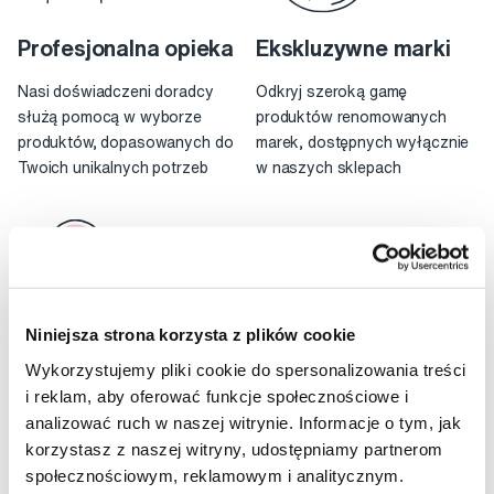
Profesjonalna opieka
Ekskluzywne marki
Nasi doświadczeni doradcy
Odkryj szeroką gamę
służą pomocą w wyborze
produktów renomowanych
produktów, dopasowanych do
marek, dostępnych wyłącznie
Twoich unikalnych potrzeb
w naszych sklepach
Niniejsza strona korzysta z plików cookie
Wygodne zakupy
Przesyłka darmowa
Wykorzystujemy pliki cookie do spersonalizowania treści
i reklam, aby oferować funkcje społecznościowe i
Zajrzyj do naszego sklepu
Jesteśmy certyfikowanym
analizować ruch w naszej witrynie. Informacje o tym, jak
stacjonarnego lub zamów
sklepem, oferujemy program
korzystasz z naszej witryny, udostępniamy partnerom
online z darmową dostawą
lojalnościowy i jesteśmy już w
społecznościowym, reklamowym i analitycznym.
4 krajach