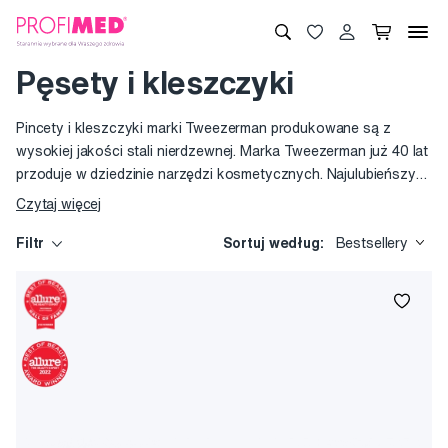
Pęsety i kleszczyki
Pincety i kleszczyki marki Tweezerman produkowane są z
wysokiej jakości stali nierdzewnej. Marka Tweezerman już 40 lat
przoduje w dziedzinie narzędzi kosmetycznych. Najulubieńszym
narzędziem jest ręcznie ostrzona, a więc doskonale precyzyjna
Czytaj więcej
pęseta z ukośnym czubkiem Slant. Pęsety oferujemy w wielu
kolorowych wariantach, a kilkakrotnie w ciągu roku też w
Filtr
Sortuj według:
Bestsellery
limitowanych designach.