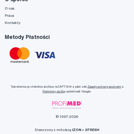
O nas
Praca
Kontakty
Metody Płatności
Tato stránka je chráněna službou reCAPTCHA a platí zde
Zásady ochrany soukromí
a
Podmínky služby
společnosti Google.
© 1997-2026
Stworzony z miłością
IZON
+
2FRESH