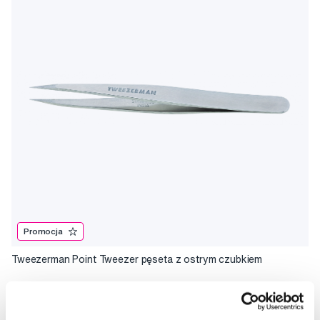
Promocja
Tweezerman Point Tweezer pęseta z ostrym czubkiem
79,92 Zł
99,90 Zł
5,0
/5
(10x)