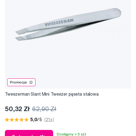
Promocja
Tweezerman Slant Mini Tweezer pęseta stalowa
50,32 Zł
62,90 Zł
5,0
/5
(21x)
Dostępny > 5 szt