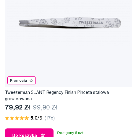
Promocja
Tweezerman SLANT Regency Finish Pinceta stalowa
grawerowana
79,92 Zł
99,90 Zł
5,0
/5
(17x)
Dostępny 5 szt
Do koszyka