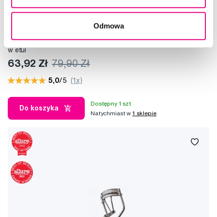
Nowość
Promocja
Odmowa
Tweezerman Vintage Rose Mini Slant Tweezer – pęseta do brwi
w etui
63,92 Zł
79,90 Zł
5,0
/5
(1x)
Dostępny 1 szt
Do koszyka
Natychmiast w
1 sklepie