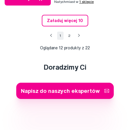
Natychmiast w
1 sklepie
Załaduj więcej 10
1
2
Oglądane
12
produkty z 22
Doradzimy Ci
Napisz do naszych ekspertów