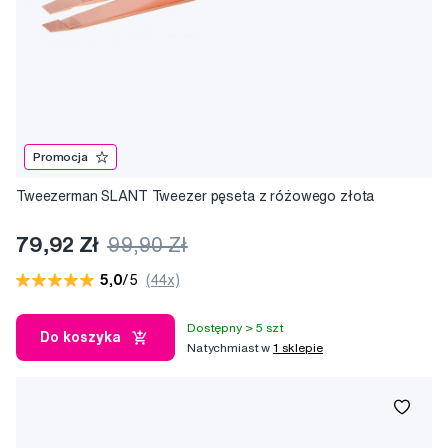
Promocja
Tweezerman SLANT Tweezer pęseta z różowego złota
79,92 Zł
99,90 Zł
5,0
/5
(44x)
Dostępny > 5 szt
Do koszyka
Natychmiast w
1 sklepie