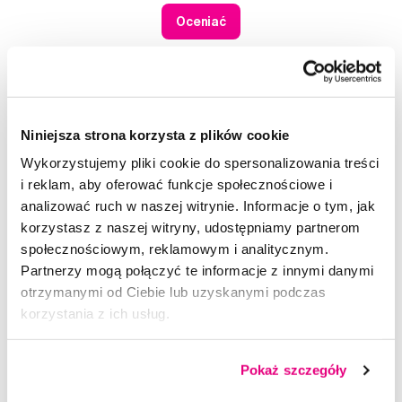
Oceniać
32
3
1
Niniejsza strona korzysta z plików cookie
0
0
Wykorzystujemy pliki cookie do spersonalizowania treści
Ocenione przez 36 użytkowników.
i reklam, aby oferować funkcje społecznościowe i
analizować ruch w naszej witrynie. Informacje o tym, jak
korzystasz z naszej witryny, udostępniamy partnerom
Twoja ocena
Sortuj według:
Najnowsze
społecznościowym, reklamowym i analitycznym.
Partnerzy mogą połączyć te informacje z innymi danymi
otrzymanymi od Ciebie lub uzyskanymi podczas
korzystania z ich usług.
Pokaż szczegóły
Doradzimy Ci