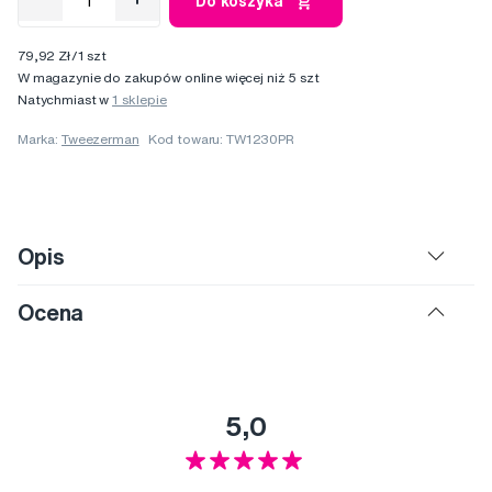
Do koszyka
79,92 Zł/1 szt
W magazynie do zakupów online więcej niż 5 szt
Natychmiast w
1 sklepie
Marka:
Tweezerman
Kod towaru: TW1230PR
Opis
Ocena
5,0