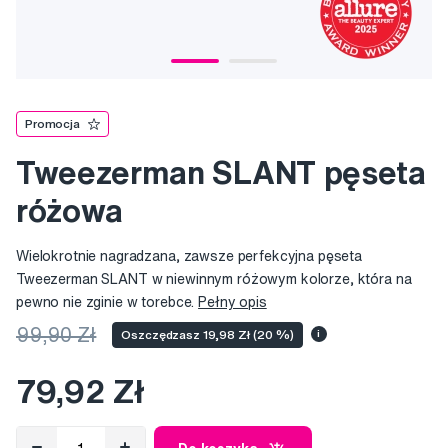
Promocja
Tweezerman SLANT pęseta
różowa
Wielokrotnie nagradzana, zawsze perfekcyjna pęseta
Tweezerman SLANT w niewinnym różowym kolorze, która na
pewno nie zginie w torebce.
Pełny opis
99,90 Zł
Oszczędzasz 19,98 Zł (20 %)
i
79,92 Zł