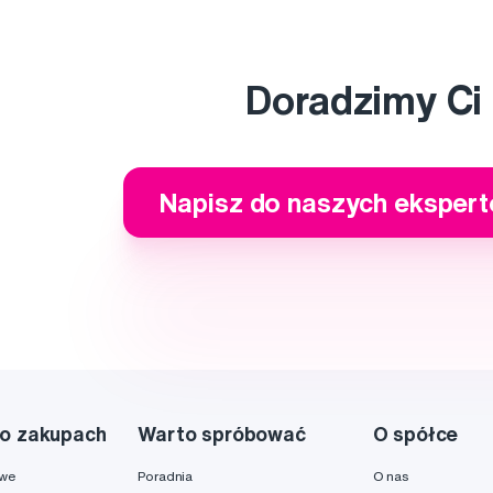
Doradzimy Ci
Napisz do naszych eksper
o zakupach
Warto spróbować
O spółce
owe
Poradnia
O nas