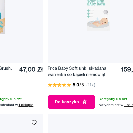
Brush,
47,00 Zł
Frida Baby Soft sink, składana
159
wanienka do kąpieli niemowląt
5,0
/5
(11x)
tępny > 5 szt
Dostępny > 5 szt
Do koszyka
ychmiast w
1 sklepie
Natychmiast w
1 skl