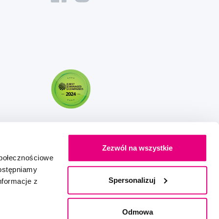
Zezwól na wszystkie
społecznościowe
dostępniamy
Spersonalizuj
nformacje z
Stworzony z miłością
IZON
+
2FRESH
Odmowa