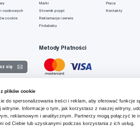
awy
Marki
Praca
h osobowych
Słownik pojęć
Kontakty
ków cookie
Reklamacje i serwis
Fridababy
Metody Płatności
sz się
rtach
 z plików cookie
danych
ie do spersonalizowania treści i reklam, aby oferować funkcje 
 witrynie. Informacje o tym, jak korzystasz z naszej witryny, u
ym, reklamowym i analitycznym. Partnerzy mogą połączyć te i
 od Ciebie lub uzyskanymi podczas korzystania z ich usług.
Tato stránka je chráněna službou reCAPTCHA a platí zde
Zásady ochrany soukromí
a
Podmínky služby
společnosti Google.