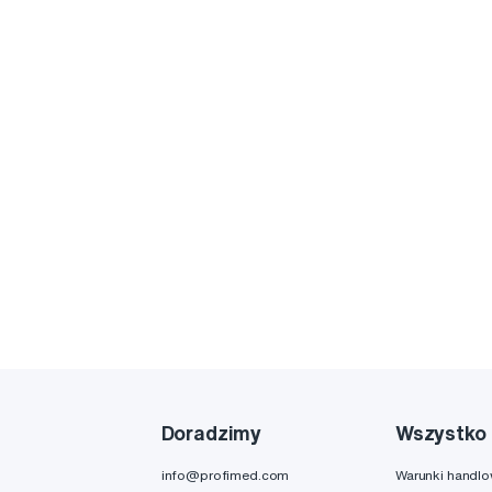
Doradzimy
Wszystko 
info@profimed.com
Warunki handl