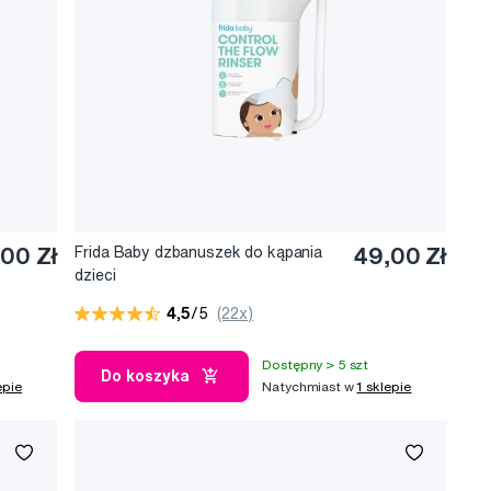
,00 Zł
Frida Baby dzbanuszek do kąpania
49,00 Zł
dzieci
4,5
/5
(22x)
Dostępny > 5 szt
Do koszyka
epie
Natychmiast w
1 sklepie