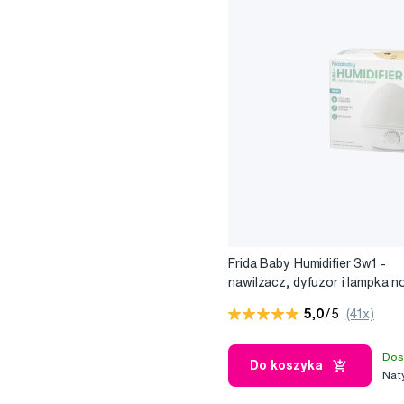
Frida Baby Humidifier 3w1 -
nawilżacz, dyfuzor i lampka n
5,0
/5
(41x)
Dos
Do koszyka
Nat