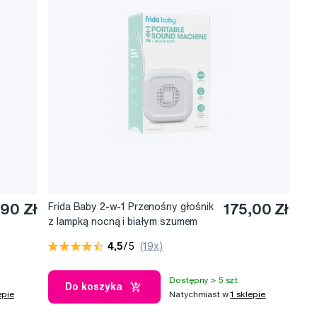
90 Zł
Frida Baby 2-w-1 Przenośny głośnik
175,00 Zł
z lampką nocną i białym szumem
4,5
/5
(19x)
Dostępny > 5 szt
Do koszyka
epie
Natychmiast w
1 sklepie