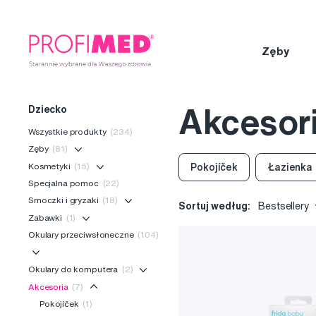
Zęby
Dziecko
Akcesor
Wszystkie produkty
(234)
Zęby
(81)
Kosmetyki
(15)
Pokojíček
Łazienka
Specjalna pomoc
(22)
Smoczki i gryzaki
(18)
Sortuj według:
Bestsellery
Zabawki
(1)
Okulary przeciwsłoneczne
(104)
Okulary do komputera
(2)
Akcesoria
(7)
Pokojíček
(1)