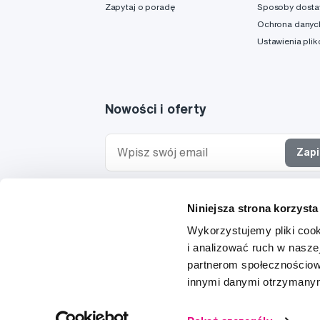
Zapytaj o poradę
Sposoby dost
Ochrona danyc
Ustawienia pli
Nowości i oferty
Zapi
Chcę otrzymywać informacje o nowościach i ofe
Niniejsza strona korzysta
specjalnych i wyrażam zgodę na
przetwarzanie 
osobowych
w tym celu.
Wykorzystujemy pliki cook
i analizować ruch w naszej
partnerom społecznościow
innymi danymi otrzymanymi
© 1997-2026