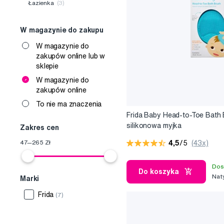
Łazienka
(3)
W magazynie do zakupu
W magazynie do
zakupów online lub w
sklepie
W magazynie do
zakupów online
To nie ma znaczenia
Frida Baby Head-to-Toe Bath 
silikonowa myjka
Zakres cen
47
—
265
Zł
4,5
/5
(43x)
Dos
Do koszyka
Nat
Marki
Frida
(7)