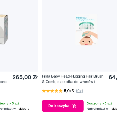
265,00 Zł
Frida Baby Head-Hugging Hair Brush
64,
ocna
& Comb, szczotka do włosów i
grzebyczek
5,0
/5
(9x)
tępny > 5 szt
Dostępny > 5 szt
Do koszyka
ychmiast w
1 sklepie
Natychmiast w
1 skl