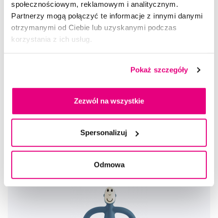
społecznościowym, reklamowym i analitycznym.
Partnerzy mogą połączyć te informacje z innymi danymi
otrzymanymi od Ciebie lub uzyskanymi podczas
korzystania z ich usług.
Matchstick Monkey gryzak niebieski
79,00 Zł
Pokaż szczegóły
5,0
/5
(26x)
Zezwól na wszystkie
Dostępny 5 szt
Do koszyka
Natychmiast w
1 sklepie
Spersonalizuj
Odmowa