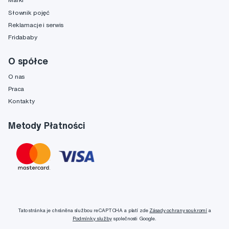
Słownik pojęć
Reklamacje i serwis
Fridababy
O spółce
O nas
Praca
Kontakty
Metody Płatności
Tato stránka je chráněna službou reCAPTCHA a platí zde
Zásady ochrany soukromí
a
Podmínky služby
společnosti Google.