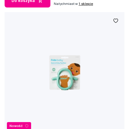
Do koszyka
Natychmiast w
1 sklepie
Nowość