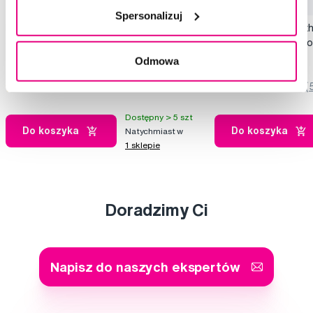
Spersonalizuj
Frida Baby Tooth Hugger 3D szczoteczka
Frida Baby Grow-Wit
do zębów
szczoteczek trening
39,90 Zł
56,00 Zł
Odmowa
5,0
/5
(71x)
5,0
/5
(
Dostępny > 5 szt
Do koszyka
Do koszyka
Natychmiast w
1 sklepie
Doradzimy Ci
Napisz do naszych ekspertów