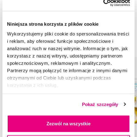
Rekomendowane produkty
Niniejsza strona korzysta z plików cookie
Pielęgnacja zębów u dzieci
Smoczki i gryzaki
Gryzaki
Wykorzystujemy pliki cookie do spersonalizowania treści
Pielęgnacja zębów u dzieci Frida
Smoczki i gryzaki Frida
i reklam, aby oferować funkcje społecznościowe i
Gryzaki Frida
analizować ruch w naszej witrynie. Informacje o tym, jak
korzystasz z naszej witryny, udostępniamy partnerom
społecznościowym, reklamowym i analitycznym.
Partnerzy mogą połączyć te informacje z innymi danymi
otrzymanymi od Ciebie lub uzyskanymi podczas
korzystania z ich usług.
Pokaż szczegóły
Zezwól na wszystkie