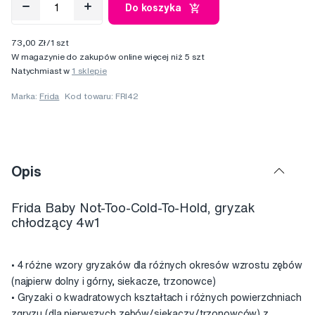
Do koszyka
73,00 Zł/1 szt
W magazynie do zakupów online więcej niż 5 szt
Natychmiast w
1 sklepie
Marka:
Frida
Kod towaru: FRI42
Opis
Frida Baby Not-Too-Cold-To-Hold, gryzak
chłodzący 4w1
• 4 różne wzory gryzaków dla różnych okresów wzrostu zębów
(najpierw dolny i górny, siekacze, trzonowce)
• Gryzaki o kwadratowych kształtach i różnych powierzchniach
zgryzu (dla pierwszych zębów/siekaczy/trzonowców) z