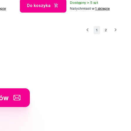
Dostępny > 5 szt
Do koszyka
epie
Natychmiast w
1 sklepie
1
2
tów