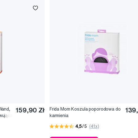
Wand,
159,90 Zł
Frida Mom Koszula poporodowa do
139
wująca
karmienia
4,5
/5
(41x)