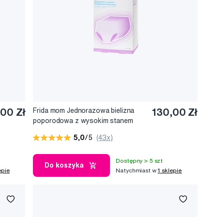
,00 Zł
Frida mom Jednorazowa bielizna
130,00 Zł
poporodowa z wysokim stanem
(8 szt.)
5,0
/5
(43x)
Dostępny > 5 szt
Do koszyka
epie
Natychmiast w
1 sklepie