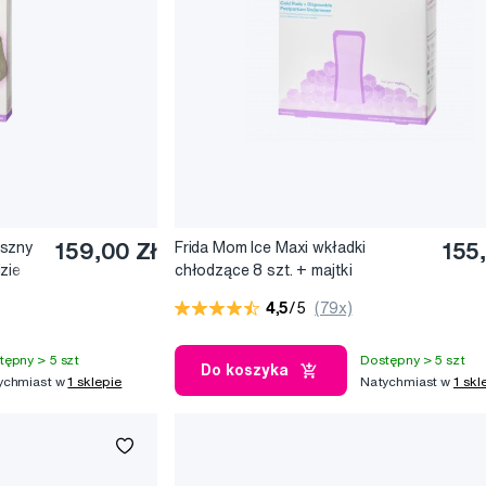
uszny
159,00 Zł
Frida Mom Ice Maxi wkładki
155
zie
chłodzące 8 szt. + majtki
poporodowe 2 szt.
4,5
/5
(79x)
tępny > 5 szt
Dostępny > 5 szt
Do koszyka
ychmiast w
1 sklepie
Natychmiast w
1 skl