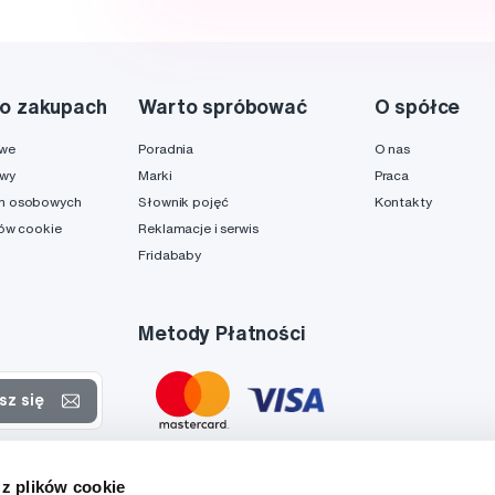
o zakupach
Warto spróbować
O spółce
owe
Poradnia
O nas
awy
Marki
Praca
h osobowych
Słownik pojęć
Kontakty
ków cookie
Reklamacje i serwis
Fridababy
Metody Płatności
sz się
rtach
 z plików cookie
danych