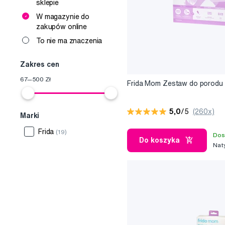
sklepie
W magazynie do
zakupów online
To nie ma znaczenia
Zakres cen
67
—
500
Zł
Frida Mom Zestaw do porodu
5,0
/5
(260x)
Marki
Frida
(19)
Dos
Do koszyka
Nat