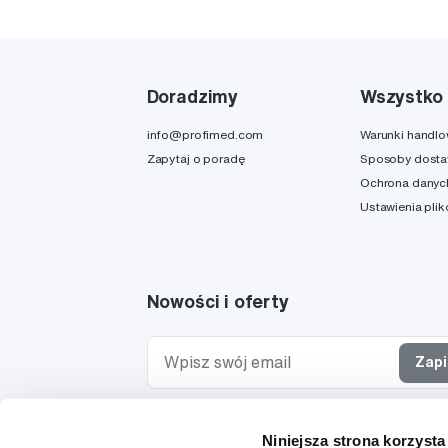
Doradzimy
Wszystko 
info@profimed.com
Warunki handl
Zapytaj o poradę
Sposoby dost
Ochrona danyc
Ustawienia pli
Nowości i oferty
Zapi
Chcę otrzymywać informacje o nowościach i ofe
Niniejsza strona korzysta
specjalnych i wyrażam zgodę na
przetwarzanie 