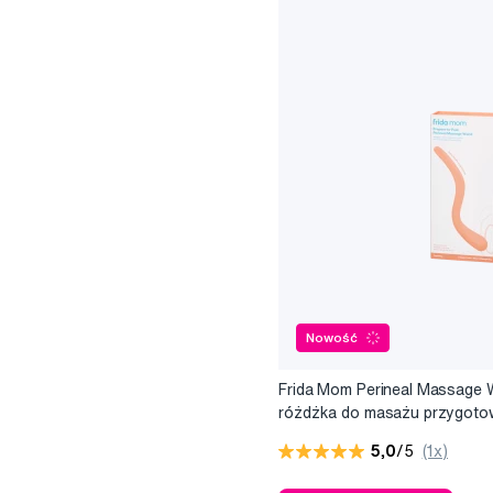
Nowość
Frida Mom Perineal Massage 
różdżka do masażu przygoto
do porodu
5,0
/5
(1x)