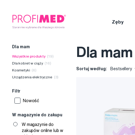
Zęby
Dla mam
Dla mam
Wszystkie produkty
(19)
Dla kobiet w ciąży
(16)
Sortuj według:
Bestsellery
Kosmetyki
(6)
Urządzenia elektryczne
(3)
Filtr
Nowość
W magazynie do zakupu
W magazynie do
zakupów online lub w