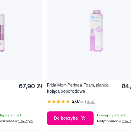
67,90 Zł
Frida Mom Perineal Foam, pianka
84,
kojąca poporodowa
5,0
/5
(65x)
tępny > 5 szt
Dostępny > 5 szt
Do koszyka
ychmiast w
1 sklepie
Natychmiast w
1 skl