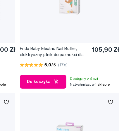
00 Zł
Frida Baby Electric Nail Buffer,
105,90 Zł
elektryczny pilnik do paznokci dla
dzieci
5,0
/5
(17x)
Dostępny > 5 szt
Do koszyka
epie
Natychmiast w
1 sklepie