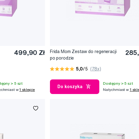
499,90 Zł
Frida Mom Zestaw do regeneracji
285,
po porodzie
5,0
/5
(78x)
tępny > 5 szt
Dostępny > 5 szt
Do koszyka
ychmiast w
1 sklepie
Natychmiast w
1 skl