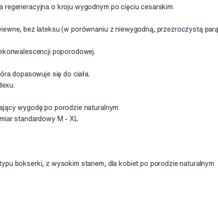
a regeneracyjna o kroju wygodnym po cięciu cesarskim.
iewne, bez lateksu (w porównaniu z niewygodną, przezroczystą parą 
 rekonwalescencji poporodowej.
tóra dopasowuje się do ciała.
dexu.
iający wygodę po porodzie naturalnym.
zmiar standardowy M - XL
typu bokserki, z wysokim stanem, dla kobiet po porodzie naturalnym