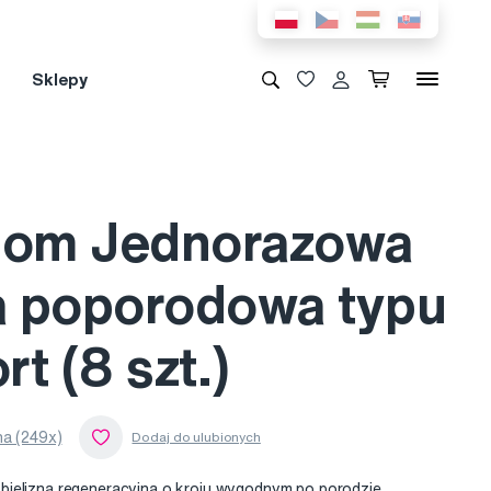
Sklepy
Mom Jednorazowa
na poporodowa typu
t (8 szt.)
a (249x)
ielizna regeneracyjna o kroju wygodnym po porodzie