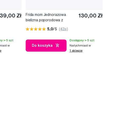
139,00 Zł
Frida mom Jednorazowa
130,00 Zł
bielizna poporodowa z
wysokim stanem (8 szt.)
5,0
/5
(43x)
y > 5 szt
Dostępny > 5 szt
Do koszyka
iast w
Natychmiast w
e
1 sklepie