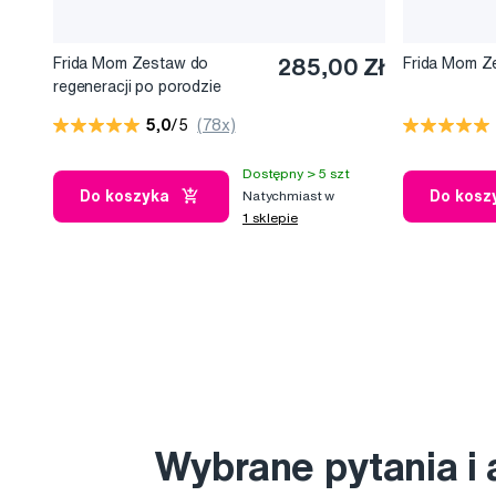
Frida Mom Zestaw do
285,00 Zł
Frida Mom Z
regeneracji po porodzie
5,0
/5
(78x)
Dostępny > 5 szt
Do koszyka
Do kosz
Natychmiast w
1 sklepie
Wybrane pytania i 