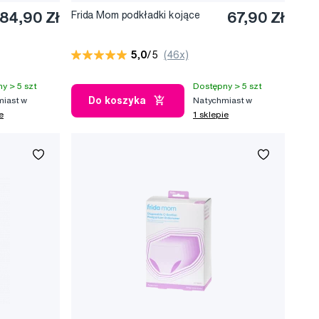
84,90 Zł
Frida Mom podkładki kojące
67,90 Zł
5,0
/5
(46x)
y > 5 szt
Dostępny > 5 szt
Do koszyka
iast w
Natychmiast w
e
1 sklepie