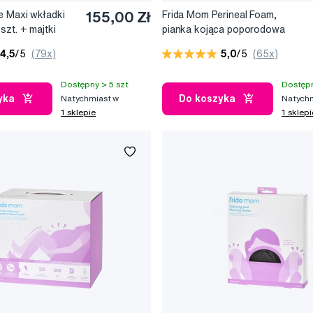
e Maxi wkładki
155,00 Zł
Frida Mom Perineal Foam,
szt. + majtki
pianka kojąca poporodowa
2 szt.
4,5
/5
(79x)
5,0
/5
(65x)
Dostępny > 5 szt
Dostępn
yka
Do koszyka
Natychmiast w
Natychm
1 sklepie
1 sklepi