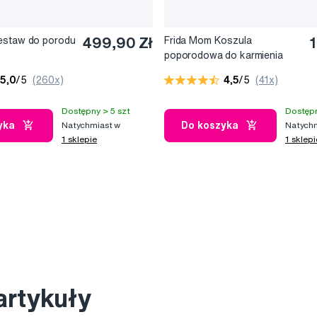
estaw do porodu
499,90 Zł
Frida Mom Koszula
poporodowa do karmienia
5,0
/5
(260x)
4,5
/5
(41x)
Dostępny > 5 szt
Dostępn
yka
Do koszyka
Natychmiast w
Natychm
1 sklepie
1 sklepi
artykuły