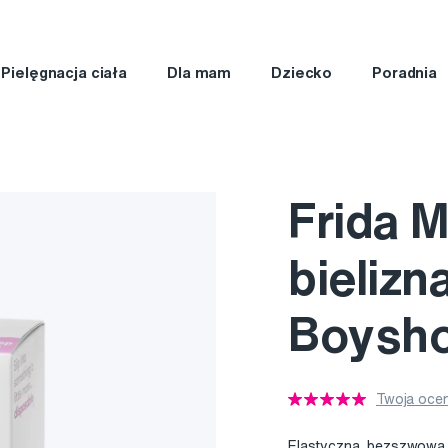
Pielęgnacja ciała
Dla mam
Dziecko
Poradnia
Frida 
bieliz
Boyshor
Twoja ocen
Elastyczna, bezszwowa b