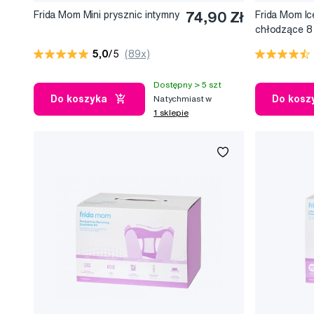
Frida Mom Mini prysznic intymny
74,90 Zł
Frida Mom Ic
chłodzące 8 
poporodowe 
5,0
/5
(89x)
Dostępny > 5 szt
Do koszyka
Do kosz
Natychmiast w
1 sklepie