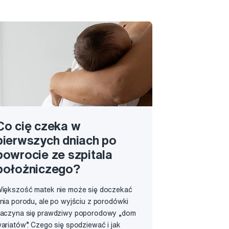
Co cię czeka w
pierwszych dniach po
powrocie ze szpitala
położniczego?
iększość matek nie może się doczekać
nia porodu, ale po wyjściu z porodówki
aczyna się prawdziwy poporodowy „dom
ariatów”. Czego się spodziewać i jak