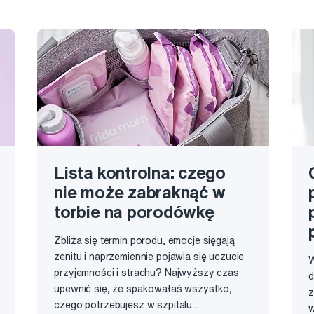
Lista kontrolna: czego
nie może zabraknąć w
torbie na porodówkę
Zbliża się termin porodu, emocje sięgają
zenitu i naprzemiennie pojawia się uczucie
W
przyjemności i strachu? Najwyższy czas
d
upewnić się, że spakowałaś wszystko,
z
czego potrzebujesz w szpitalu...
w