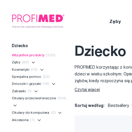
Zęby
Dziecko
Dziecko
Wszystkie produkty
(233)
Zęby
(80)
PROFIMED korzystając z konce
Kosmetyki
(15)
dzieci w wieku szkolnym. Opi
Specjalna pomoc
(22)
zębów, kiedy rozpoczyna się 
Smoczki i gryzaki
(18)
skutecznie usuwają płytkę n
Czytaj więcej
Zabawki
(1)
problemem dla małych dzieci, ale rodzice często borykają s
Okulary przeciwsłoneczne
(104)
medyczne Fridababy, które sku
Sortuj według:
Bestsellery
amerykańskim. W ofercie dla d
Okulary do komputera
(2)
zawierają składniki naturalne
Akcesoria
(7)
pielęgnacji.