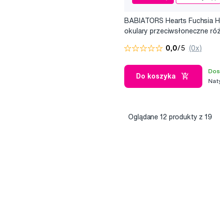
BABIATORS Hearts Fuchsia H
okulary przeciwsłoneczne ró
0-2 lata
0,0
/5
(0x)
Dos
Do koszyka
Nat
Oglądane
12
produkty z 19