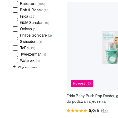
Babiators
(109)
Bob & Bobek
(18)
Frida
(29)
GUM Sunstar
(10)
Oclean
(1)
Philips Sonicare
(2)
Swissdent
(1)
TePe
(12)
Tweezerman
(1)
Waterpik
(4)
+
Więcej marek
Nowość
Frida Baby Push Pop Feeder, 
do podawania jedzenia
5,0
/5
(4x)