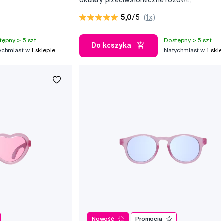
ją,
3-5 lat
5,0
/5
(1x)
tępny > 5 szt
Dostępny > 5 szt
Do koszyka
ychmiast w
1 sklepie
Natychmiast w
1 skl
Nowość
Promocja