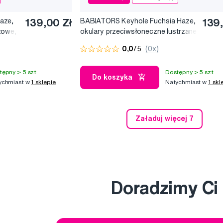
aze,
139,00 Zł
BABIATORS Keyhole Fuchsia Haze,
139
żowe,
okulary przeciwsłoneczne lustrzane
różowe, 3-5 lat
0,0
/5
(0x)
tępny > 5 szt
Dostępny > 5 szt
Do koszyka
ychmiast w
1 sklepie
Natychmiast w
1 skl
Załaduj więcej 7
Doradzimy Ci