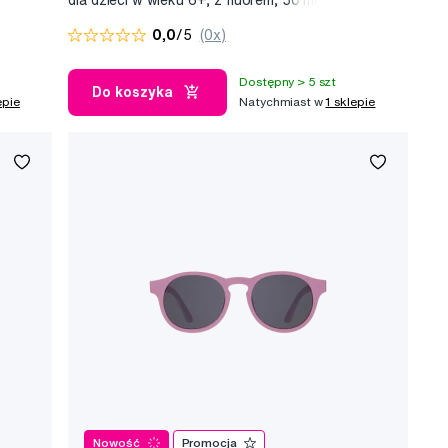
0,0
/5
(0x)
Dostępny > 5 szt
Do koszyka
epie
Natychmiast w
1 sklepie
Nowość
Promocja