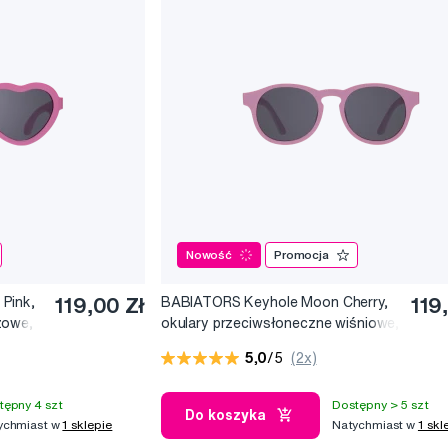
Nowość
Promocja
Pink,
119,00 Zł
BABIATORS Keyhole Moon Cherry,
119
żowe,
okulary przeciwsłoneczne wiśniowe,
6+
5,0
/5
(2x)
tępny 4 szt
Dostępny > 5 szt
Do koszyka
ychmiast w
1 sklepie
Natychmiast w
1 skl