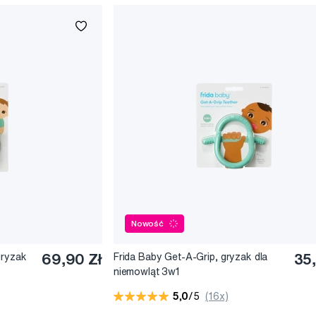
Nowość
gryzak
69,90 Zł
Frida Baby Get-A-Grip, gryzak dla
35,
niemowląt 3w1
5,0
/5
(16x)