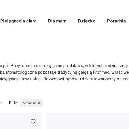
Pielęgnacja ciała
Dla mam
Dziecko
Poradnia
pcji Baby, oferuje szeroką gamę produktów, w których rodzice znajdu
eka stomatologiczna pozostaje tradycyjną gałęzią Profimed, właściwe
pielęgnacja jamy ustnej. Rozwojowi zębów u dzieci towarzyszy szere
azębną, a jednocześnie zabawny sposób motywują do regularnej opie
ię przez pierwsze trzy miesiące z kolkę lub zatkanym nos. Profimed wprowadza na rynek wyroby
tecznie rozwiązują te problemy. Marka Fridababy jest bardzo popular
Filtr:
Nowość
zieci Profimed znajdziesz również markę kosmetyków Castera. Produkt
go pochodzenia, które nawilżają, łagodzą, chronią i zmiękczają. Może