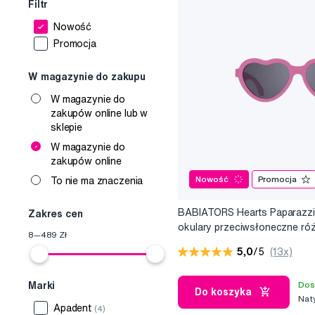
Filtr
Nowość
Promocja
W magazynie do zakupu
W magazynie do
zakupów online lub w
sklepie
W magazynie do
zakupów online
Nowość
Promocja
To nie ma znaczenia
BABIATORS Hearts Paparazzi 
Zakres cen
okulary przeciwsłoneczne ró
8
—
489
Zł
3-5 lat
5,0
/5
(13x)
Dos
Marki
Do koszyka
Nat
Apadent
(4)