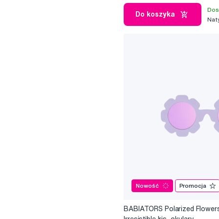
Dos
Do koszyka
Nat
Nowość
Promocja
BABIATORS Polarized Flower
Irresistible Iris, okulary