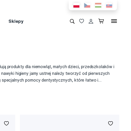
Sklepy
ją produkty dla niemowląt, małych dzieci, przedszkolaków i
 nawyki higieny jamy ustnej należy tworzyć od pierwszych
g specjalnych pomocy dentystycznych, które łatwo i
ki dentystycznej. Rosnące zęby są pierwszym poważnym
na w krajach skandynawskich i jest liderem na rynku
y zostały opracowane specjalnie dla wrażliwej skóry dzieci i
sz wybierać spośród produktów do codziennej i specjalnej