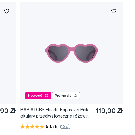
Nowość
Promocja
90 Zł
BABIATORS Hearts Paparazzi Pink,
119,00 Zł
okulary przeciwsłoneczne różowe,
0-2 lata
5,0
/5
(13x)