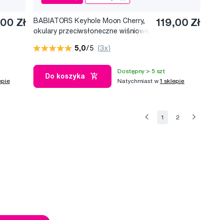
,00 Zł
BABIATORS Keyhole Moon Cherry,
119,00 Zł
okulary przeciwsłoneczne wiśniowe,
0-2 lata
5,0
/5
(3x)
Dostępny > 5 szt
Do koszyka
epie
Natychmiast w
1 sklepie
1
2