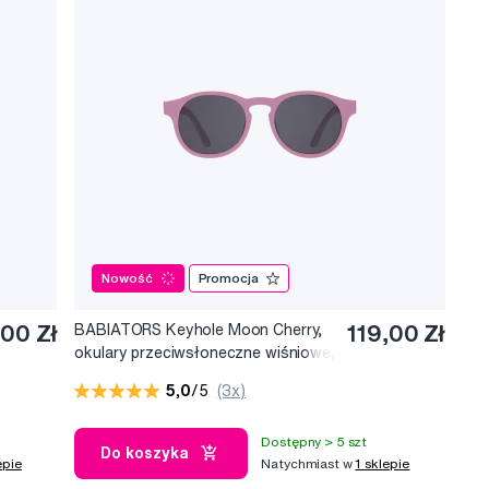
Nowość
Promocja
,00 Zł
BABIATORS Keyhole Moon Cherry,
119,00 Zł
okulary przeciwsłoneczne wiśniowe,
3-5 lat
5,0
/5
(3x)
Dostępny > 5 szt
Do koszyka
epie
Natychmiast w
1 sklepie