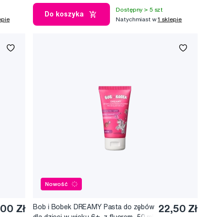
Dostępny > 5 szt
Do koszyka
epie
Natychmiast w
1 sklepie
Nowość
,00 Zł
Bob i Bobek DREAMY Pasta do zębów
22,50 Zł
dla dzieci w wieku 6+, z fluorem, 50 ml