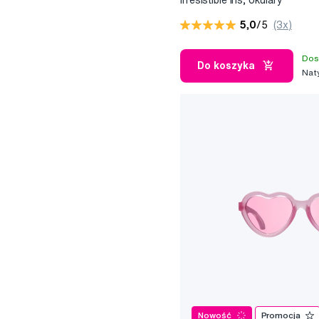
przeciwsłoneczne z polaryzac
5,0
/5
(3x)
fioletowe, 3-5 lat
Dos
Do koszyka
Nat
Nowość
Promocja