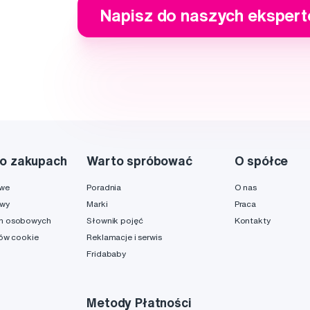
Napisz do naszych eksper
o zakupach
Warto spróbować
O spółce
owe
Poradnia
O nas
awy
Marki
Praca
h osobowych
Słownik pojęć
Kontakty
ków cookie
Reklamacje i serwis
Fridababy
Metody Płatności