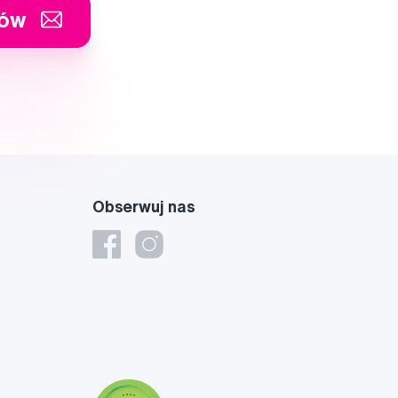
tów
Obserwuj nas