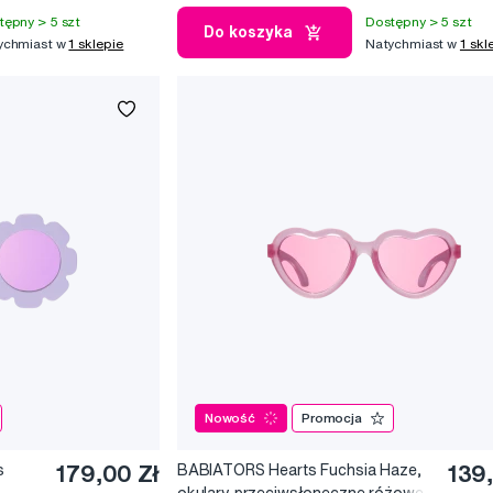
tępny > 5 szt
Dostępny > 5 szt
Do koszyka
ychmiast w
1 sklepie
Natychmiast w
1 skl
Nowość
Promocja
s
179,00 Zł
BABIATORS Hearts Fuchsia Haze,
139
okulary przeciwsłoneczne różowe,