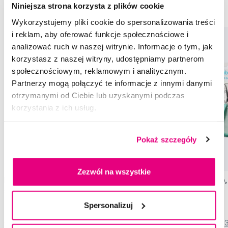
Niniejsza strona korzysta z plików cookie
Specjalna pomoc Frida
Akcesoria Frida
Łazienka Frida
Wykorzystujemy pliki cookie do spersonalizowania treści
i reklam, aby oferować funkcje społecznościowe i
analizować ruch w naszej witrynie. Informacje o tym, jak
korzystasz z naszej witryny, udostępniamy partnerom
społecznościowym, reklamowym i analitycznym.
Partnerzy mogą połączyć te informacje z innymi danymi
otrzymanymi od Ciebie lub uzyskanymi podczas
korzystania z ich usług.
Pokaż szczegóły
Zezwól na wszystkie
Frida Baby FlakeFixer, masażer do
Frida Baby Easy Grip
szczotkowania
paznokci
69,00 Zł
56,00 Zł
Spersonalizuj
5,0
/5
(380x)
4,5
/5
(