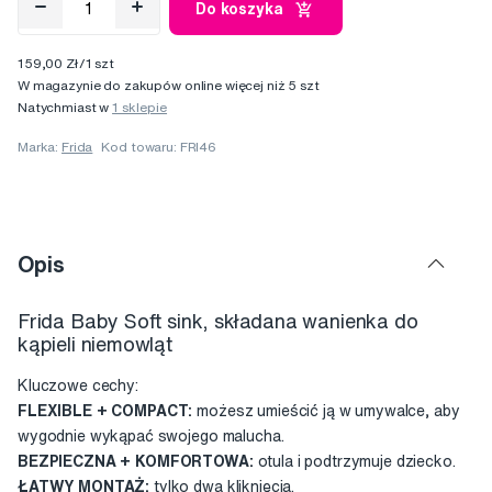
Do koszyka
159,00 Zł/1 szt
W magazynie do zakupów online więcej niż 5 szt
Natychmiast w
1 sklepie
Marka:
Frida
Kod towaru: FRI46
Opis
Frida Baby Soft sink, składana wanienka do
kąpieli niemowląt
Kluczowe cechy:
FLEXIBLE + COMPACT:
możesz umieścić ją w umywalce, aby
wygodnie wykąpać swojego malucha.
BEZPIECZNA + KOMFORTOWA:
otula i podtrzymuje dziecko.
ŁATWY MONTAŻ:
tylko dwa kliknięcia.