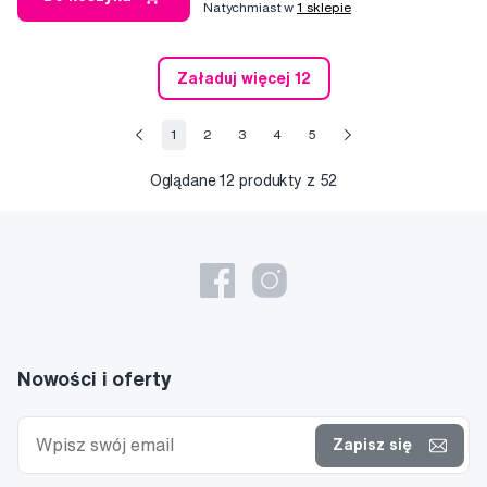
Natychmiast w
1 sklepie
Załaduj więcej 12
1
2
3
4
5
Oglądane
12
produkty z 52
Nowości i oferty
Zapisz się