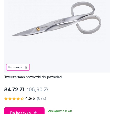
Promocja
Tweezerman nożyczki do paznokci
84,72 Zł
105,90 Zł
4,5
/5
(87x)
Dostępny > 5 szt
Do koszyka