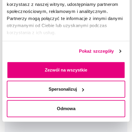
5,0
/5
(40x)
korzystasz z naszej witryny, udostępniamy partnerom
społecznościowym, reklamowym i analitycznym.
Dostępny > 5 szt
Do koszyka
Partnerzy mogą połączyć te informacje z innymi danymi
Natychmiast w
1 sklepie
otrzymanymi od Ciebie lub uzyskanymi podczas
korzystania z ich usług.
Pokaż szczegóły
Zezwól na wszystkie
Spersonalizuj
Odmowa