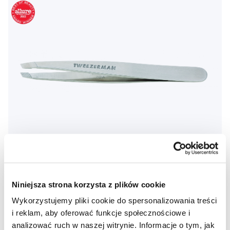
Promocja
Niniejsza strona korzysta z plików cookie
Tweezerman Slant Tweezer pęseta stalowa
Wykorzystujemy pliki cookie do spersonalizowania treści
79,92 Zł
99,90 Zł
i reklam, aby oferować funkcje społecznościowe i
analizować ruch w naszej witrynie. Informacje o tym, jak