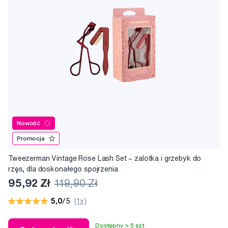
Nowość
Promocja
Tweezerman Vintage Rose Lash Set – zalotka i grzebyk do
rzęs, dla doskonałego spojrzenia
95,92 Zł
119,90 Zł
5,0
/5
(1x)
Dostępny > 5 szt