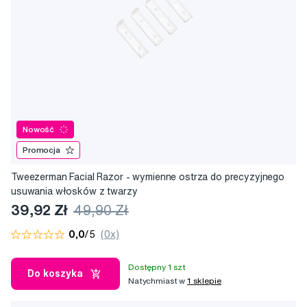
wprowadzona do Salonu Sław Allure.
Nowość
Promocja
Tweezerman Facial Razor - wymienne ostrza do precyzyjnego
usuwania włosków z twarzy
39,92 Zł
49,90 Zł
0,0
/5
(0x)
Dostępny 1 szt
Do koszyka
Natychmiast w
1 sklepie