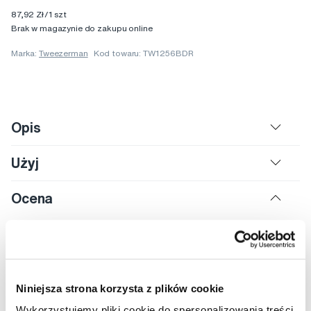
87,92 Zł/1 szt
Brak w magazynie do zakupu online
Marka:
Tweezerman
Kod towaru: TW1256BDR
Opis
Użyj
Ocena
Produkt nie był jeszcze oceniany
Ocenić
Niniejsza strona korzysta z plików cookie
Wykorzystujemy pliki cookie do spersonalizowania treści