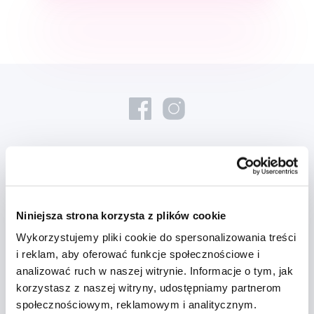
Nowości i oferty
Niniejsza strona korzysta z plików cookie
Zapisz się
Wykorzystujemy pliki cookie do spersonalizowania treści
i reklam, aby oferować funkcje społecznościowe i
Chcę otrzymywać informacje o nowościach i ofertach specjalnych i
analizować ruch w naszej witrynie. Informacje o tym, jak
wyrażam zgodę na
przetwarzanie danych osobowych
w tym celu.
korzystasz z naszej witryny, udostępniamy partnerom
społecznościowym, reklamowym i analitycznym.