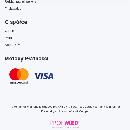
Reklamacje i serwis
Fridababy
O spółce
O nas
Praca
Kontakty
Metody Płatności
Tato stránka je chráněna službou reCAPTCHA a platí zde
Zásady ochrany soukromí
a
Podmínky služby
společnosti Google.