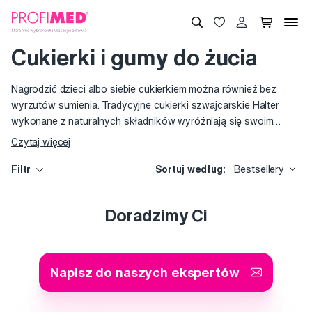
Cukierki i gumy do żucia
Nagrodzić dzieci albo siebie cukierkiem można również bez
wyrzutów sumienia. Tradycyjne cukierki szwajcarskie Halter
wykonane z naturalnych składników wyróżniają się swoim
owocowym, mentolowym i czekoladowym smakiem, pomimo to
Czytaj więcej
nie zawierają cukru. Przyznano im certyfikat „TOOTHFRIENDLY“.
Ulubione greckie pastylki ziołowe KORRES albo gumy do żucia
Filtr
Sortuj według:
Bestsellery
Buccotherm z zawartością wody termalnej, wszystkie te
produkty sprawią radość małym i dużym. Ponadto nie są
Doradzimy Ci
szkodliwe dla zębów ani układu trawiennego.
Napisz do naszych ekspertów