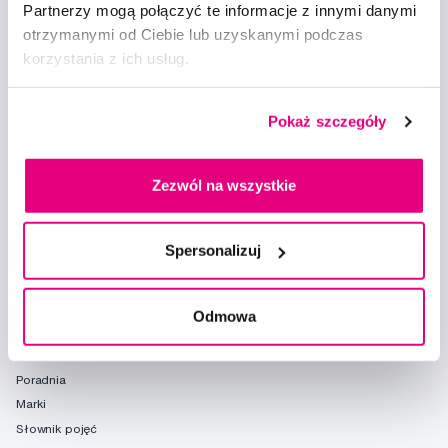
Partnerzy mogą połączyć te informacje z innymi danymi
otrzymanymi od Ciebie lub uzyskanymi podczas
korzystania z ich usług.
Doradzimy
Pokaż szczegóły
info@profimed.com
Zapytaj o poradę
Zezwól na wszystkie
Wszystko o zakupach
Warunki handlowe
Spersonalizuj
Sposoby dostawy
Ochrona danych osobowych
Ustawienia plików cookie
Odmowa
Warto spróbować
Poradnia
Marki
Słownik pojęć