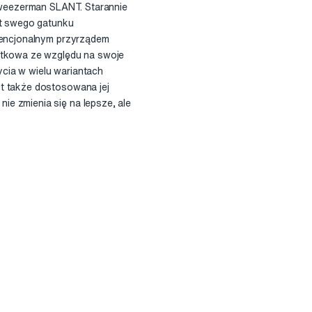
 Tweezerman SLANT. Starannie
nt swego gatunku
nwencjonalnym przyrządem
jątkowa ze względu na swoje
cia w wielu wariantach
st także dostosowana jej
e zmienia się na lepsze, ale