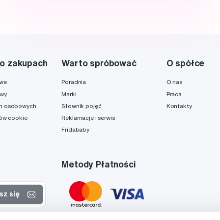
o zakupach
Warto spróbować
O spółce
owe
Poradnia
O nas
awy
Marki
Praca
h osobowych
Słownik pojęć
Kontakty
ków cookie
Reklamacje i serwis
Fridababy
Metody Płatności
sz się