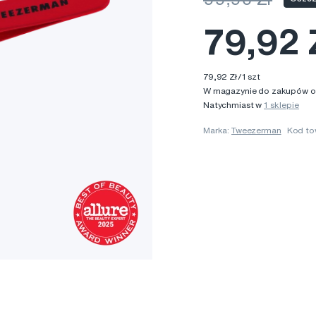
79,92 
79,92 Zł/1 szt
W magazynie do zakupów onl
Natychmiast w
1 sklepie
Marka:
Tweezerman
Kod to