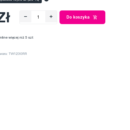
Zł
Do koszyka
ine więcej niż 5 szt
waru: TW1230RR