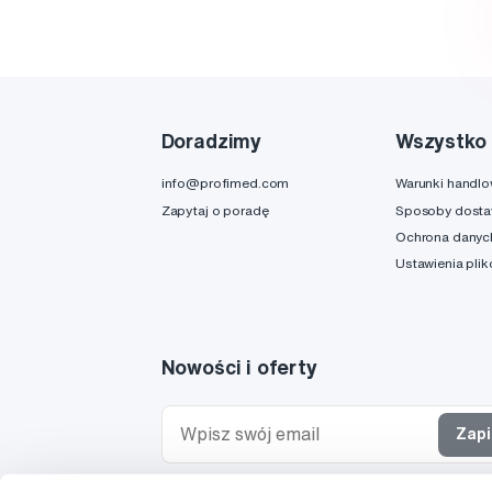
Doradzimy
Wszystko 
info@profimed.com
Warunki handl
Zapytaj o poradę
Sposoby dost
Ochrona danyc
Ustawienia pli
Nowości i oferty
Zapi