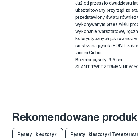
Już od przeszło dwudziestu lat
ukształtowany przyrząd ze stal
przedstawiony światu również w
wykonywanym przez wielu produ
wykonanie warsztatowe, ręczni
kolorystycznych jak również w
siostrzana pęseta POINT zakoń
zmieni Ciebie.
Rozmiar pęsety: 9,5 cm
SLANT TWEEZERMAN NEW YORK 
Rekomendowane produk
Pęsety i kleszczyki
Pęsety i kleszczyki Tweezerma