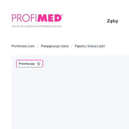
Zęby
Profimed.com
Pielęgnacja ciała
Pęsety i kleszczyki
Promocja