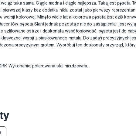
 wciąż taka sama. Ciągle modna i ciągle najlepsza. Taką jest pęseta
i pierwszej klasy bez dodatku niklu został jako pierwszy reprezenta
 wersji kolorowej. Minęło wiele lat a kolorowa pęseta jest dziś ko
centów, pęseta Slant jednak pozostaje nie do zastąpienia i jest wy
e szlifowane ostrze i doskonała współosiowość. pęseta jest do naby
 klasycznej wersji z piaskowanego metalu. Do zadań precyzyjnych je
czona precyzyjnym grotem. Wypróbuj ten doskonały przyrząd, który ni
Wykonanie: polerowana stal nierdzewna.
ty
n