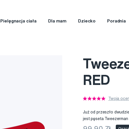
Pielęgnacja ciała
Dla mam
Dziecko
Poradnia
Tweeze
RED
Twoja ocen
Już od przeszło dwudzies
jest pęseta Tweezerma
99,90 Zł
Oszcz