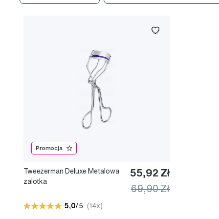
Promocja
Tweezerman Deluxe Metalowa
55,92 Zł
zalotka
69,90 Zł
5,0
/5
(14x)