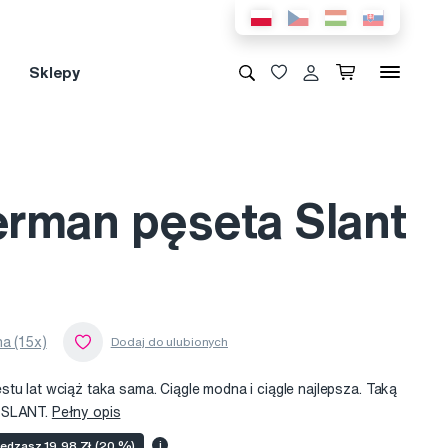
Sklepy
rman pęseta Slant
a (15x)
tu lat wciąż taka sama. Ciągle modna i ciągle najlepsza. Taką
n SLANT.
Pełny opis
ędzasz 19,98 Zł (20 %)
i