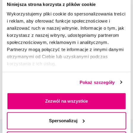
23,99 Zł
Niniejsza strona korzysta z plików cookie
5,0
/5
(264x)
Wykorzystujemy pliki cookie do spersonalizowania treści
i reklam, aby oferować funkcje społecznościowe i
Dostępny > 5 szt
analizować ruch w naszej witrynie. Informacje o tym, jak
Do koszyka
Natychmiast w
1 sklepie
korzystasz z naszej witryny, udostępniamy partnerom
społecznościowym, reklamowym i analitycznym.
Partnerzy mogą połączyć te informacje z innymi danymi
Doradzimy Ci
otrzymanymi od Ciebie lub uzyskanymi podczas
korzystania z ich usług.
Napisz do naszych ekspertów
Pokaż szczegóły
Zezwól na wszystkie
Spersonalizuj