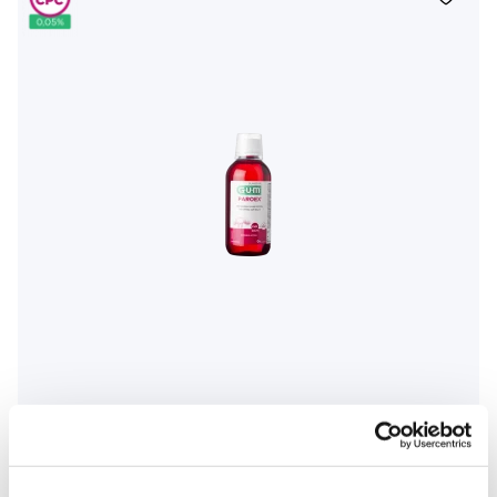
GUM PAROEX plyn do zębów CPC 0,05%, 300 ml