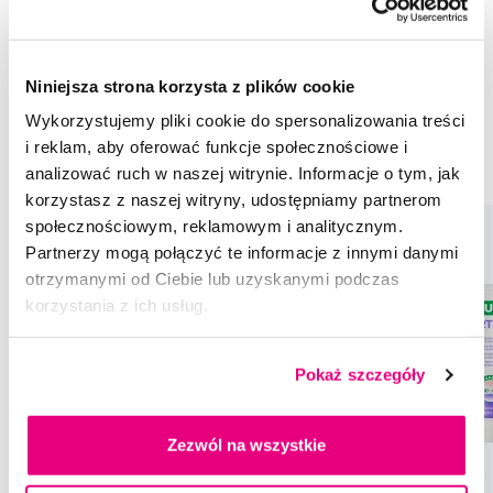
Płyny do ust w celu zapobiegania
Aparaty ortodontyczne
Płyny do ust GUM Sunstar
Niniejsza strona korzysta z plików cookie
Płyny do ust dla dorosłych GUM Sunstar
Wykorzystujemy pliki cookie do spersonalizowania treści
Płyny do ust w celu zapobiegania GUM Sunstar
i reklam, aby oferować funkcje społecznościowe i
Aparaty ortodontyczne GUM Sunstar
analizować ruch w naszej witrynie. Informacje o tym, jak
korzystasz z naszej witryny, udostępniamy partnerom
społecznościowym, reklamowym i analitycznym.
Partnerzy mogą połączyć te informacje z innymi danymi
otrzymanymi od Ciebie lub uzyskanymi podczas
korzystania z ich usług.
Pokaż szczegóły
Zezwól na wszystkie