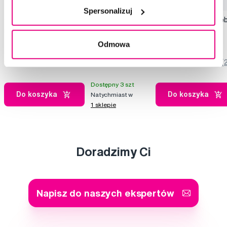
Spersonalizuj
GUM TRAV-LER szczoteczka
GUM Ortho żel do z
międzyzębowa z chlorheksydyną,
75 ml
cylindryczna, ISO 0, 0,6 mm, blister 6 szt.
20,99 Zł
22,99 Zł
Odmowa
4,5
/5
(123x)
5,0
/5
(
Dostępny 3 szt
Do koszyka
Do koszyka
Natychmiast w
1 sklepie
Doradzimy Ci
Napisz do naszych ekspertów