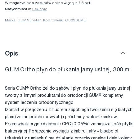
W magazynie do zakupów online więcej niż 5 szt
Natychmiast w
1 sklepie
Marka:
GUM Sunstar
Kod towaru: G3090EME
Opis
GUM Ortho płyn do płukania jamy ustnej, 300 ml
Seria GUM® Ortho żel do zębów i płyn do płukania jamy ustnej
tworzy z innymi produktami do ortodoncji GUM® kompletny
system leczenia ortodontycznego.
Izomalt w połączeniu z fluorem zapobiega tworzeniu się białych
plam (zmian próchnicowych) i próchnicy wokół zamków.
Przeciwbakteryjne działanie CPC (0,05%) zmniejsza ilość płytki
bakteryjnej. Połączenie wyciągu z imbiru i alfy - bisabolol
(ekstrakt z rumianku) ma działanie przeciwzapalne i daje kojący