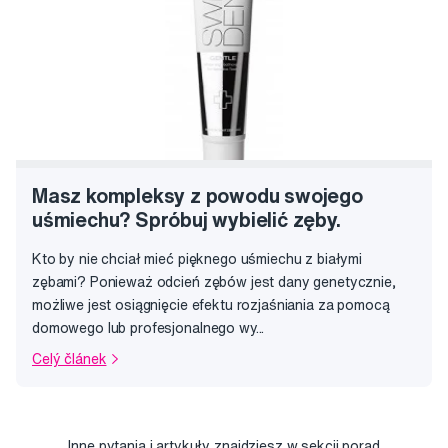
Masz kompleksy z powodu swojego
uśmiechu? Spróbuj wybielić zęby.
Kto by nie chciał mieć pięknego uśmiechu z białymi
zębami? Ponieważ odcień zębów jest dany genetycznie,
możliwe jest osiągnięcie efektu rozjaśniania za pomocą
domowego lub profesjonalnego wy...
Celý článek
Inne pytania i artykuły
znajdziesz w sekcji porad