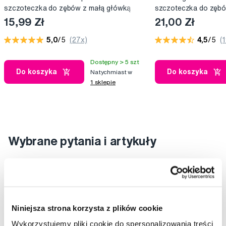
szczoteczka do zębów z małą główką
szczoteczka do zęb
15,99 Zł
21,00 Zł
5,0
/5
(27x)
4,5
/5
(
Dostępny > 5 szt
Do koszyka
Do koszyka
Natychmiast w
1 sklepie
Wybrane pytania i artykuły
Niniejsza strona korzysta z plików cookie
Wykorzystujemy pliki cookie do spersonalizowania treści