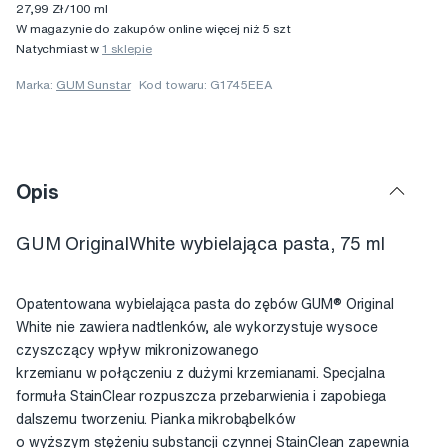
27,99 Zł/100 ml
W magazynie do zakupów online więcej niż 5 szt
Natychmiast w
1 sklepie
Marka:
GUM Sunstar
Kod towaru: G1745EEA
Opis
GUM OriginalWhite wybielająca pasta, 75 ml
Opatentowana wybielająca pasta do zębów GUM® Original
White nie zawiera nadtlenków, ale wykorzystuje wysoce
czyszczący wpływ mikronizowanego
krzemianu w połączeniu z dużymi krzemianami. Specjalna
formuła StainClear rozpuszcza przebarwienia i zapobiega
dalszemu tworzeniu. Pianka mikrobąbelków
o wyższym stężeniu substancji czynnej StainClean zapewnia