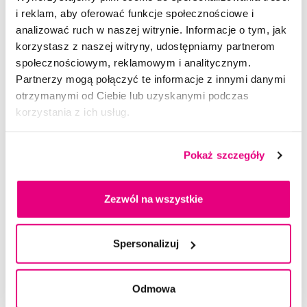
i reklam, aby oferować funkcje społecznościowe i
analizować ruch w naszej witrynie. Informacje o tym, jak
korzystasz z naszej witryny, udostępniamy partnerom
społecznościowym, reklamowym i analitycznym.
Partnerzy mogą połączyć te informacje z innymi danymi
Eksperci ostrzegają przed pastami do
otrzymanymi od Ciebie lub uzyskanymi podczas
zębów z węglem aktywnym.
korzystania z ich usług.
Ostatnio na rynku pojawiła się pasta do zębów
zawierająca aktywowany węgiel drzewny, który ma za
Pokaż szczegóły
zadanie wybielić zęby.
Celý článek
Zezwól na wszystkie
Jak pozbyć się plam po zdjęciu aparatu
Spersonalizuj
ortodontycznego?
Michał
Odmowa