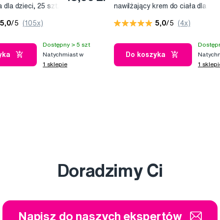
dla dzieci, 25 szt.
nawilżający krem do ciała dla
iu
dzieci, 200 ml
5,0
/5
(105x)
5,0
/5
(4x)
Dostępny > 5 szt
Dostępn
yka
Do koszyka
Natychmiast w
Natychm
1 sklepie
1 sklepi
Doradzimy Ci
Napisz do naszych ekspertów