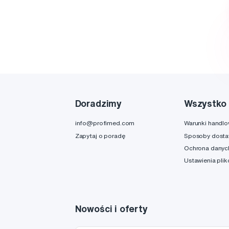
Doradzimy
Wszystko 
info@profimed.com
Warunki handl
Zapytaj o poradę
Sposoby dost
Ochrona danyc
Ustawienia pli
Nowości i oferty