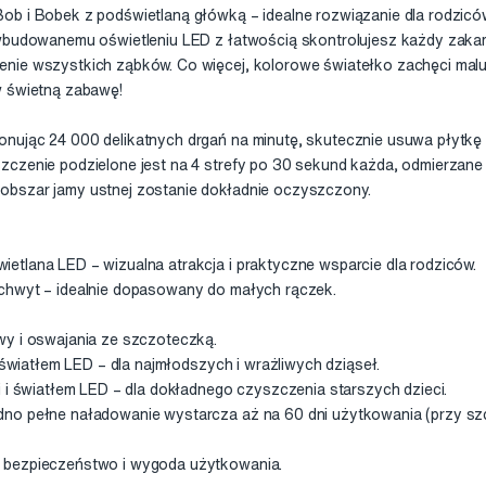
ob i Bobek z podświetlaną główką – idealne rozwiązanie dla rodzicó
 wbudowanemu oświetleniu LED z łatwością skontrolujesz każdy zaka
nie wszystkich ząbków. Co więcej, kolorowe światełko zachęci mal
w świetną zabawę!
nując 24 000 delikatnych drgań na minutę, skutecznie usuwa płytkę
zczenie podzielone jest na 4 strefy po 30 sekund każda, odmierzane
bszar jamy ustnej zostanie dokładnie oczyszczony.
tlana LED – wizualna atrakcja i praktyczne wsparcie dla rodziców.
chwyt – idealnie dopasowany do małych rączek.
wy i oswajania ze szczoteczką.
i światłem LED – dla najmłodszych i wrażliwych dziąseł.
i i światłem LED – dla dokładnego czyszczenia starszych dzieci.
no pełne naładowanie wystarcza aż na 60 dni użytkowania (przy sz
 bezpieczeństwo i wygoda użytkowania.