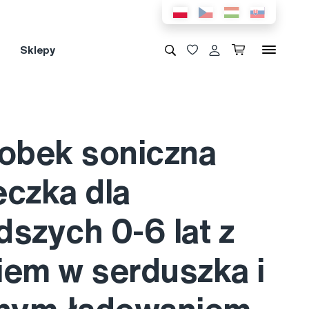
Sklepy
Bobek soniczna
eczka dla
szych 0-6 lat z
iem w serduszka i