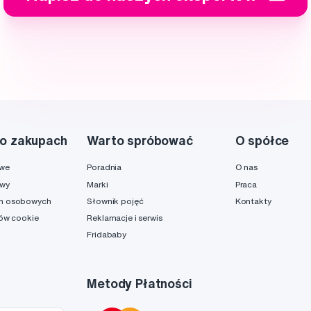
o zakupach
Warto spróbować
O spółce
owe
Poradnia
O nas
awy
Marki
Praca
h osobowych
Słownik pojęć
Kontakty
ków cookie
Reklamacje i serwis
Fridababy
Metody Płatności