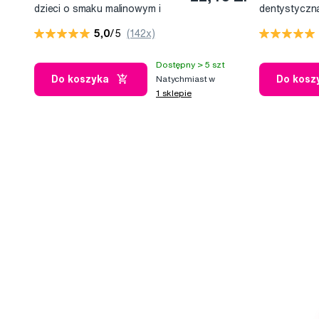
dzieci o smaku malinowym i
dentystyczna 
truskawkowym (0-6 lat), 50 ml
w opakowan
5,0
/5
(142x)
Dostępny > 5 szt
Do koszyka
Do kosz
Natychmiast w
1 sklepie