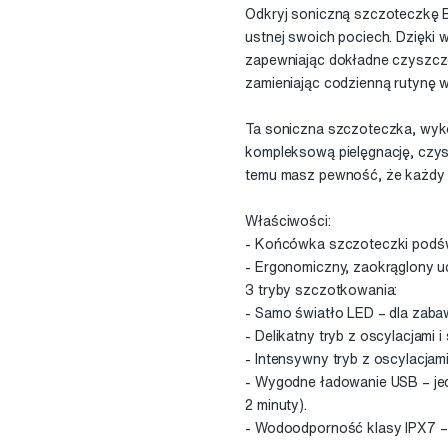
Odkryj soniczną szczoteczkę B
ustnej swoich pociech. Dzięki
zapewniając dokładne czyszcze
zamieniając codzienną rutynę 
Ta soniczna szczoteczka, wyko
kompleksową pielęgnację, czys
temu masz pewność, że każdy o
Właściwości:
- Końcówka szczoteczki podświe
- Ergonomiczny, zaokrąglony u
3 tryby szczotkowania:
- Samo światło LED – dla zaba
- Delikatny tryb z oscylacjami 
- Intensywny tryb z oscylacjam
- Wygodne ładowanie USB – jed
2 minuty).
- Wodoodporność klasy IPX7 –