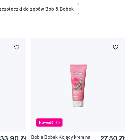
szczoteczki do zębów Bob & Bobek
Nowość
33,90 Zł
Bob a Bobek Kojący krem na
27,50 Zł