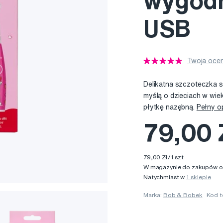
wygod
USB
Twoja ocen
Delikatna szczoteczka 
myślą o dzieciach w wiek
płytkę nazębną.
Pełny o
79,00 
79,00 Zł/1 szt
W magazynie do zakupów onl
Natychmiast w
1 sklepie
Marka:
Bob & Bobek
Kod 