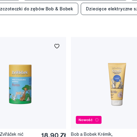
szczoteczki do zębów Bob & Bobek
Dziecięce elektryczne 
Nowość
Zvířáček nić
18,90 Zł
Bob a Bobek Krémík,