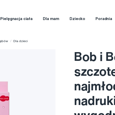
Pielęgnacja ciała
Dla mam
Dziecko
Poradnia
zębów
Dla dzieci
Bob i 
szczot
najmłod
nadruk