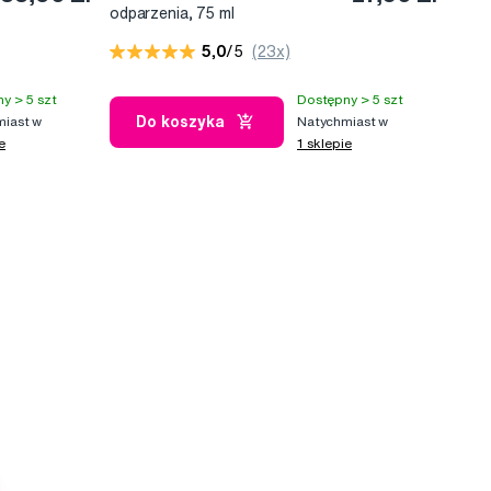
odparzenia, 75 ml
5,0
/5
(23x)
y > 5 szt
Dostępny > 5 szt
Do koszyka
iast w
Natychmiast w
e
1 sklepie