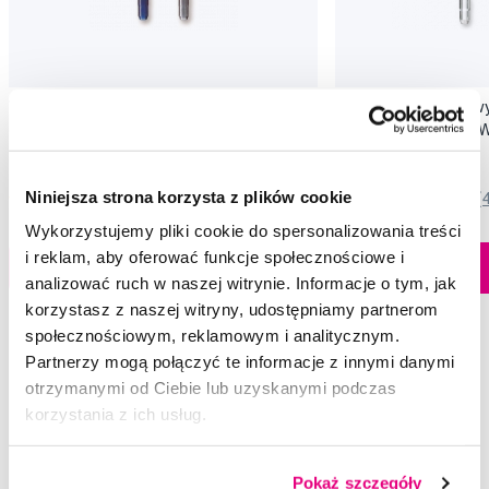
Waterpik końcówki wymienne do
Waterpik końcówki w
czyszczenia języka WP-100, WP-360,
mostów i implantów 
WP-450, (2 szt)
WP-450, (2 szt.)
55,00 Zł
55,00 Zł
Niniejsza strona korzysta z plików cookie
5,0
/5
(17x)
5,0
/5
(
Wykorzystujemy pliki cookie do spersonalizowania treści
Dostępny > 5 szt
i reklam, aby oferować funkcje społecznościowe i
Do koszyka
Do koszyka
Natychmiast w
analizować ruch w naszej witrynie. Informacje o tym, jak
1 sklepie
korzystasz z naszej witryny, udostępniamy partnerom
społecznościowym, reklamowym i analitycznym.
Partnerzy mogą połączyć te informacje z innymi danymi
otrzymanymi od Ciebie lub uzyskanymi podczas
Wybrane pytania i artykuły
korzystania z ich usług.
Pokaż szczegóły