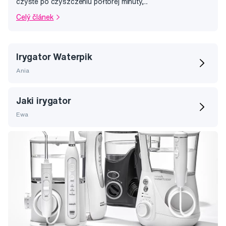
czyste po czyszczeniu półtorej minuty,...
Celý článek
Irygator Waterpik
Ania
Jaki irygator
Ewa