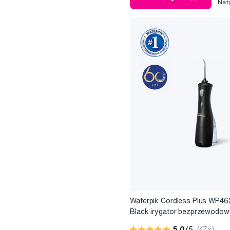
Nat
Waterpik Cordless Plus WP46
Black irygator bezprzewodow
Black
5,0
/5
(47x)