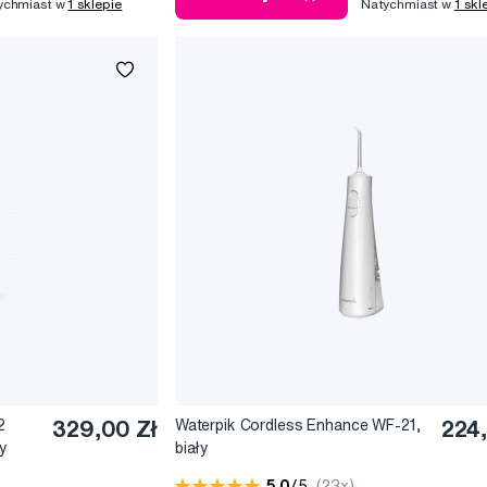
ychmiast w
1 sklepie
Natychmiast w
1 skl
2
329,00 Zł
Waterpik Cordless Enhance WF-21,
224,
y
biały
5,0
/5
(23x)