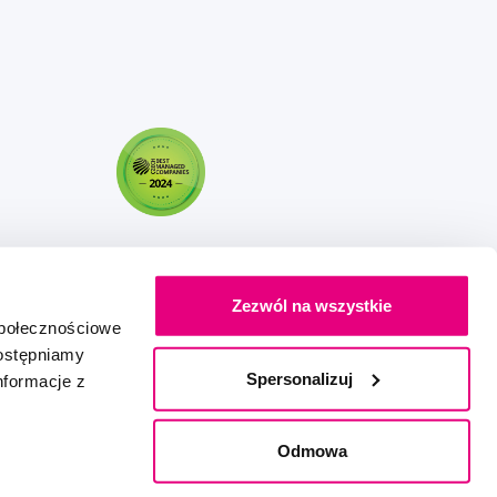
Zezwól na wszystkie
społecznościowe
dostępniamy
Spersonalizuj
nformacje z
Stworzony z miłością
IZON
+
2FRESH
Odmowa