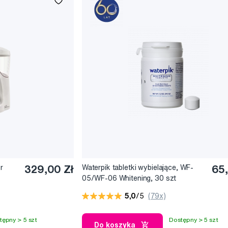
ą uzupełnienie klasycznych metod mechanicznego usuwania płytki na
zębowych i wokół aparatów ortodontycznych
 (1 200/1, 400/1 450 pulsacji / min) skutecznie masuje tkanki miękk
e krwi w dziąsłach
płyny w połączeniu ze szczoteczką soniczną do zębów (WP900 i WP
e czyszczenie szczoteczką soniczną.
ały wyraźnie istotny efekt terapeutyczny miejscowych aplikacji płyn
p. Glukonian chlorheksydyny) i rozwiązań terapeutycznych z wykorz
rodukowane w kilku wersjach: dla rodziny, osobistych i podróżnych
r
329,00 Zł
Waterpik tabletki wybielające, WF-
65,
05/WF-06 Whitening, 30 szt
5,0
/5
(79x)
tępny > 5 szt
Dostępny > 5 szt
Do koszyka