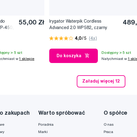
 do
55,00 Zł
Irygator Waterpik Cordless
489,
WP-450,
Advanced 2.0 WP582, czarny
4,0
/5
(4x)
tępny > 5 szt
Dostępny > 5 szt
Do koszyka
ychmiast w
1 sklepie
Natychmiast w
1 skl
Załaduj więcej 12
o zakupach
Warto spróbować
O spółce
owe
Poradnia
O nas
awy
Marki
Praca