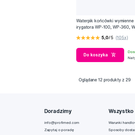
Waterpik końcówki wymienne
irygatora WP-100, WP-360, 
(2 szt)
5,0
/5
(105x)
Dos
Do koszyka
Nat
Oglądane
12
produkty z 29
Doradzimy
Wszystko 
info@profimed.com
Warunki handl
Zapytaj o poradę
Sposoby dost