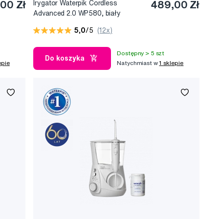
00 Zł
Irygator Waterpik Cordless
489,00 Zł
Advanced 2.0 WP580, biały
5,0
/5
(12x)
Dostępny > 5 szt
Do koszyka
epie
Natychmiast w
1 sklepie