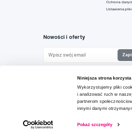
Ochrona danyc
Ustawienia pli
Nowości i oferty
Zapi
Chcę otrzymywać informacje o nowościach i ofe
Niniejsza strona korzysta
specjalnych i wyrażam zgodę na
przetwarzanie 
osobowych
w tym celu.
Wykorzystujemy pliki cook
i analizować ruch w naszej
partnerom społecznościow
innymi danymi otrzymanymi
© 1997-2026
Pokaż szczegóły