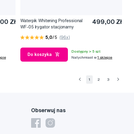
00 Zł
Waterpik Whitening Professional
499,00 Zł
WF-05 Irygator stacjonarny
5,0
/5
(96x)
Dostępny > 5 szt
Do koszyka
epie
Natychmiast w
1 sklepie
1
2
3
Obserwuj nas