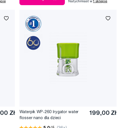
epie
Natychmiast w
1 sklepie
00 Zł
Waterpik WP-260 Irygator water
199,00 Zł
flosser nano dla dzieci
5,0
/5
(36x)