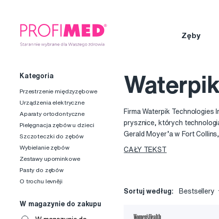
Zęby
Kategoria
Waterpi
Przestrzenie międzyzębowe
Urządzenia elektryczne
Firma Waterpik Technologies I
Aparaty ortodontyczne
prysznice, których technologia
Pielęgnacja zębów u dzieci
Gerald Moyer’a w Fort Collins
Szczoteczki do zębów
znane na całym świecie i wiel
Wybielanie zębów
CAŁY TEKST
Zestawy upominkowe
Irygatory Waterpik mogą poch
Pasty do zębów
niezależnych instytutach bad
O trochu levněji
Association).
Sortuj według:
Bestsellery
W magazynie do zakupu
Waterpik irygatory są 