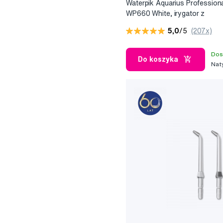
Waterpik Aquarius Profession
WP660 White, irygator z
6 końcówkami
5,0
/5
(207x)
Dos
Do koszyka
Nat