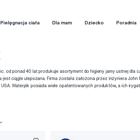
Pielęgnacja ciała
Dla mam
Dziecko
Poradnia
k
nc. od ponad 40 lat produkuje asortyment do higieny jamy ustnej dla c
 jest ciągle ulepszana. Firma została założona przez inżyniera John M
, USA. Waterpik posiada wiele opatentowanych produktów, a ich irygato
okrotnie nagradzane.
walić się ponad 45 badaniami klinicznymi przeprowadzonymi na 25 un
awczych. Waterpik otrzymał dokumenty "z ADA Seal" (Seal of America
często zalecane przez lekarzy dentystów w celu powstrzymania rozwoj