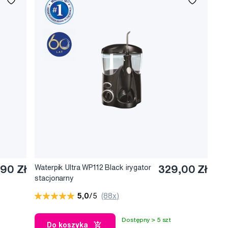
zębnej, także w
ie, tym samym
700), które są o 70%
ów
ystaniem irygatorów
90 Zł
Waterpik Ultra WP112 Black irygator
329,00 Zł
stacjonarny
5,0
/5
(88x)
Dostępny > 5 szt
Do koszyka