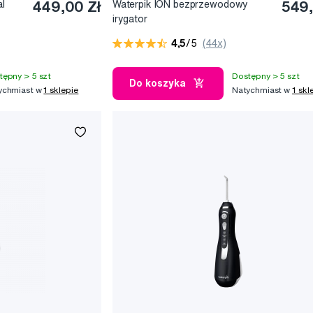
al
449,00 Zł
Waterpik ION bezprzewodowy
549,
irygator
4,5
/5
(44x)
tępny > 5 szt
Dostępny > 5 szt
Do koszyka
ychmiast w
1 sklepie
Natychmiast w
1 skl