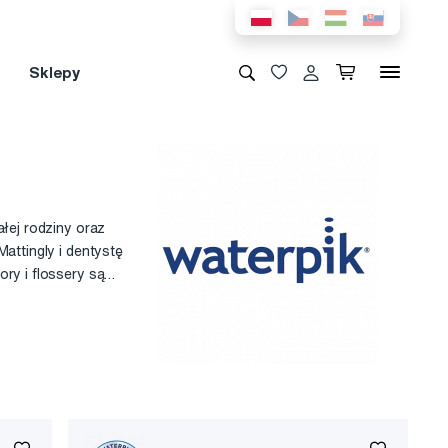
Sklepy
ałej rodziny oraz
attingly i dentystę
ry i flossery są
iwersytetach i w
n Dental
u zapalenia dziąseł