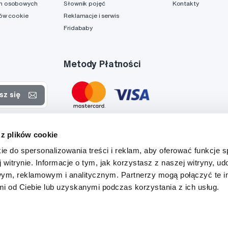
h osobowych
Słownik pojęć
Kontakty
ków cookie
Reklamacje i serwis
Fridababy
Metody Płatności
sz się
rtach
 z plików cookie
danych
ie do spersonalizowania treści i reklam, aby oferować funkcje 
 witrynie. Informacje o tym, jak korzystasz z naszej witryny, u
ym, reklamowym i analitycznym. Partnerzy mogą połączyć te i
 od Ciebie lub uzyskanymi podczas korzystania z ich usług.
Tato stránka je chráněna službou reCAPTCHA a platí zde
Zásady ochrany soukromí
a
Podmínky služby
společnosti Google.