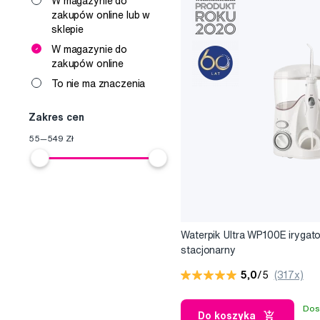
W magazynie do
Wodne irygacje stanowi
zakupów online lub w
przestrzeniach między
sklepie
Pulsujący strumień wody
W magazynie do
zakupów online
stymulując mikrokrążeni
Waterpik produkuje również 
bardziej skuteczne niż zwykł
To nie ma znaczenia
Badania kliniczne pokaz
przeciwbakteryjnych (n
Zakres cen
Waterpik
55
—
549
Zł
Irygatory Waterpik są p
Waterpik Ultra WP100E irygato
stacjonarny
5,0
/5
(317x)
Dos
Do koszyka