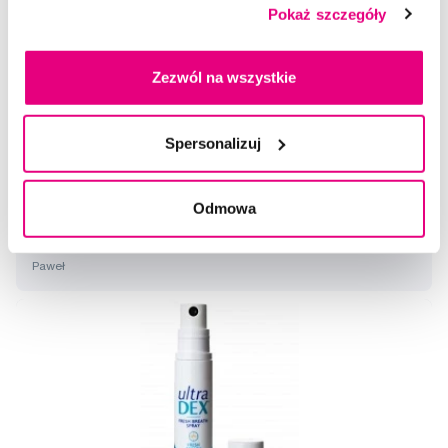
Pokaż szczegóły
Zezwól na wszystkie
Wybrane pytania i artykuły
Spersonalizuj
Odmowa
Irygator do zębów łagodzący objawy
paradontozy
Paweł