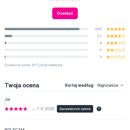
Oceniać
283
27
4
0
3
Ocenione przez 317 użytkowników.
Twoja ocena
Sortuj według:
Najnowsze
J.w.
— 1. 4. 2026
Sprawdzone opinie
?