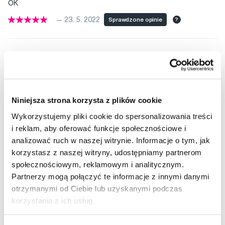
OK
— 23. 5. 2022
Sprawdzone opinie
?
Wygodny i prosty w użyciu z fajną regulacją i dodatkami.
— 11. 5. 2022
Sprawdzone opinie
?
Niniejsza strona korzysta z plików cookie
SUPER
Wykorzystujemy pliki cookie do spersonalizowania treści
— 28. 10. 2021
Sprawdzone opinie
?
i reklam, aby oferować funkcje społecznościowe i
analizować ruch w naszej witrynie. Informacje o tym, jak
korzystasz z naszej witryny, udostępniamy partnerom
SUPER
społecznościowym, reklamowym i analitycznym.
Partnerzy mogą połączyć te informacje z innymi danymi
— 28. 10. 2021
Sprawdzone opinie
?
otrzymanymi od Ciebie lub uzyskanymi podczas
korzystania z ich usług.