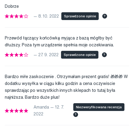
Dobrze
— 8. 10. 2022
Sprawdzone opinie
?
Przewód łączący końcówkę myjąca z bazą mógłby być
dłuższy. Poza tym urządzenie spełnia moje oczekiwania.
— 27. 9. 2022
Sprawdzone opinie
?
Bardzo miłe zaskoczenie . Otrzymałam prezent gratis! 🎁🎁🎁 W
dodatku wysyłka w ciągu kilku godzin a cena oczywiscie
sprawdzając po wszystkich innych sklepach to tutaj była
najniższa. Bardzo duże plus!
Amanda — 12. 7.
Niezweryfikowana recenzja
2022
?