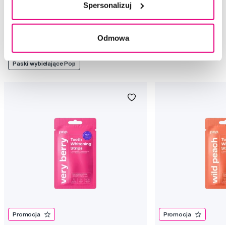
Spersonalizuj
Rekomendowane produkty
Odmowa
Wybielanie zębów
Paski wybielające
Wybielanie zębów Pop
Paski wybielające Pop
Promocja
Promocja