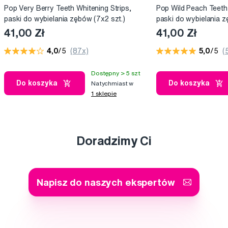
Pop Very Berry Teeth Whitening Strips,
Pop Wild Peach Teeth 
paski do wybielania zębów (7x2 szt.)
paski do wybielania z
41,00 Zł
41,00 Zł
4,0
/5
(87x)
5,0
/5
(
Dostępny > 5 szt
Do koszyka
Do koszyka
Natychmiast w
1 sklepie
Doradzimy Ci
Napisz do naszych ekspertów