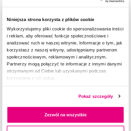
przemyć oczy dużą ilością wody. Przed pierwszym użyciem
należy skonsultować się z dentystą i uważnie przeczytać
ulotkę dołączoną do opakowania. Zawsze postępuj zgodnie z
Niniejsza strona korzysta z plików cookie
instrukcjami! Podczas stosowania może wystąpić sporadyczne
Wykorzystujemy pliki cookie do spersonalizowania treści
podrażnienie dziąseł lub zwiększona wrażliwość zębów. Nie
i reklam, aby oferować funkcje społecznościowe i
stosować produktu w przypadku zapalenia dziąseł lub
analizować ruch w naszej witrynie. Informacje o tym, jak
nieleczonej próchnicy. Nie stosować produktu w przypadku
korzystasz z naszej witryny, udostępniamy partnerom
uczulenia na jeden lub więcej składników żelu wybielającego.
Produkt nie jest przeznaczony dla osób poniżej 18 roku życia.
społecznościowym, reklamowym i analitycznym.
Przechowywać w chłodnym, suchym miejscu niedostępnym dla
Partnerzy mogą połączyć te informacje z innymi danymi
dzieci.
otrzymanymi od Ciebie lub uzyskanymi podczas
korzystania z ich usług.
Skład
Pokaż szczegóły
Użyj
Ocena
Zezwól na wszystkie