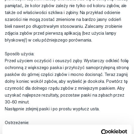
pamiętać, że kolor zębów zależy nie tylko od koloru zębów, ale
także od właściwości szkliwa i zębiny. Na przykład odcienie
szarości nie mogą zostać zmienione na bardzo jasny odcień
bieli nawet po długotrwałym stosowaniu. Zalecamy zrobienie
zdjęcia zębów przed pierwszą aplikacją (bez użycia lampy
błyskowej!) w celu późniejszego porównania.
Sposób użycia:
Przed użyciem oczyścić i osuszyć zęby. Wystarczy odkleić folię
ochronną z większego paska i przyłożyć samoprzylepną stronę
pasków do górnej części zębów i mocno docisnąć. Teraz zagnij
dolny koniec wokół zębów, aby wybielić je dookoła. Powtórz tę
czynność dla dolnego rzędu zębów z mniejszym paskiem. Aby
uzyskać najlepsze rezultaty, pozostaw paski na zębach przez
30-60 minut.
Następnie zdejmij paski i po prostu wypłucz usta.
Ostrzeżenie:
Unikać kontaktu żelu z oczami. W razie kontaktu natychmiast