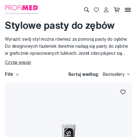
Stylowe pasty do zębów
Wyrazić swój styl można również za pomocą pasty do zębów.
Do designowych łazieniek świetnie nadają się pasty do zębów
w graficznie opracowanych tubkach. Jeżeli zdecydujesz się
wybrać ikoniczną markę Marvis lub choćby 100 % naturalną
Czytaj więcej
pastę do zębów, wyrazisz tym swoje podejście do życia. Pastę
Marvis oferujemy w 7 smakach, od czasu do czasu firma
Filtr
Sortuj według:
Bestsellery
poszerzy ofertę również o limitowaną edycję.