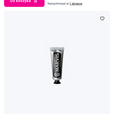
Do koszyka
Natychmiast w
1 sklepie