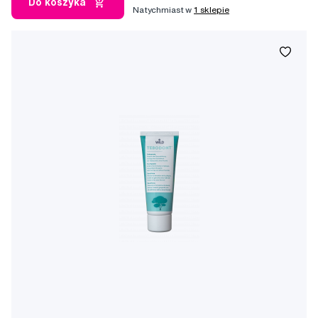
Do koszyka
Natychmiast w
1 sklepie