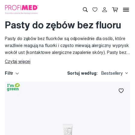
Pasty do zębów bez fluoru
Pasty do zębów bez fluorków są odpowiednie dla osób, które
wrażliwie reagują na fluorki i często miewają alergiczny wyprysk
wokół ust (kontaktowe alergiczne zapalenie skóry). Pasty bez
fluorków znajdą zastosowanie również u miłośników silnej
Czytaj więcej
herbaty (herbata bowiem zawiera sporą dawkę fluorków) albo u
tych, którzy używają sól z fluorkami. Nowoczesne pasty do
Filtr
Sortuj według:
Bestsellery
zębów z aktywnym hydroksyapatytem potrafią i bez domieszki
fluorków wystarczająco chronić przed próchnicą i
remineralizować szkliwo zębowe.