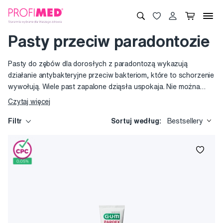
Pasty przeciw paradontozie
Pasty do zębów dla dorosłych z paradontozą wykazują
działanie antybakteryjne przeciw bakteriom, które to schorzenie
wywołują. Wiele past zapalone dziąsła uspokaja. Nie można
jednak zapominać, że pasta nie stanowi jedynego
Czytaj więcej
„uniwersalnego lekarstwa“, potrzebni są również inni pomocnicy,
a to przede wszystkim nić stomatologiczna i szczoteczka
Filtr
Sortuj według:
Bestsellery
międzyzębowa. Skuteczność pasty do zębów uzupełniają
płukanki do ust, idealne do używania również w ciągu dnia – na
przykład w pracy. Jeśli poszukujesz skutecznej pasty przeciw
paradontozie bez chemii, potem na podstawie badań bardzo
dobrze funkcjonują pasty z olejkiem herbacianym.