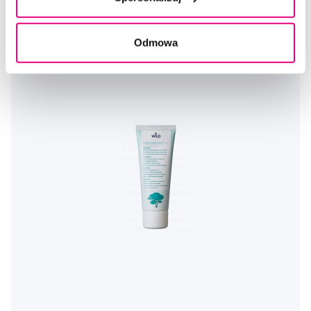
Do koszyka
Natychmiast w
1 sklepie
Odmowa