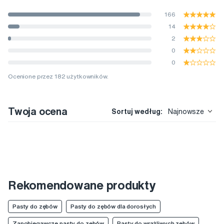
166
14
2
0
0
Ocenione przez 182 użytkowników.
Twoja ocena
Sortuj według:
Najnowsze
Rekomendowane produkty
Pasty do zębów
Pasty do zębów dla dorosłych
Zapobiegawcze pasty do zębów
Pasty do wrażliwych zębów