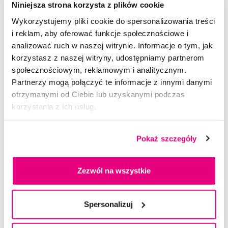
Niniejsza strona korzysta z plików cookie
Wybrane pytania i artykuły
Wykorzystujemy pliki cookie do spersonalizowania treści
i reklam, aby oferować funkcje społecznościowe i
analizować ruch w naszej witrynie. Informacje o tym, jak
korzystasz z naszej witryny, udostępniamy partnerom
społecznościowym, reklamowym i analitycznym.
Partnerzy mogą połączyć te informacje z innymi danymi
otrzymanymi od Ciebie lub uzyskanymi podczas
korzystania z ich usług.
Pokaż szczegóły
Opieka stomatologiczna w czasie ciąży
Zezwól na wszystkie
Zapewne większość z nas słyszała o zwiększonym
ryzyku powstania próchnicy zębów oraz o innych
Spersonalizuj
problemach związanych z jamą ustną w czasie ciąży. To
prawda, jednak należy mieć na uwadze, że n...