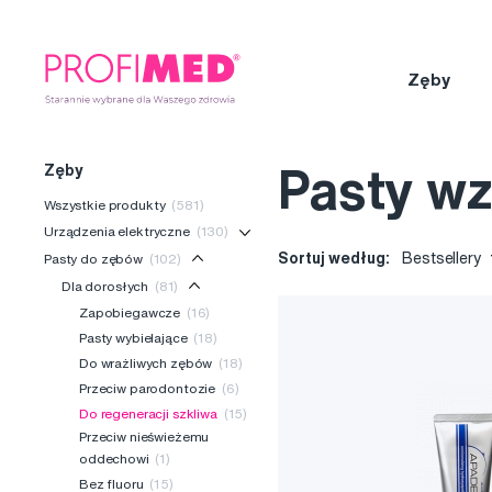
Zęby
Zęby
Pasty wz
Wszystkie produkty
(581)
Urządzenia elektryczne
(130)
Sortuj według:
Bestsellery
Pasty do zębów
(102)
Dla dorosłych
(81)
Zapobiegawcze
(16)
Pasty wybielające
(18)
Do wrażliwych zębów
(18)
Przeciw parodontozie
(6)
Do regeneracji szkliwa
(15)
Przeciw nieświeżemu
oddechowi
(1)
Bez fluoru
(15)