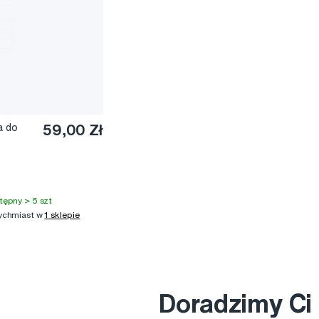
a do
59,00 Zł
tępny > 5 szt
ychmiast w
1 sklepie
Doradzimy Ci