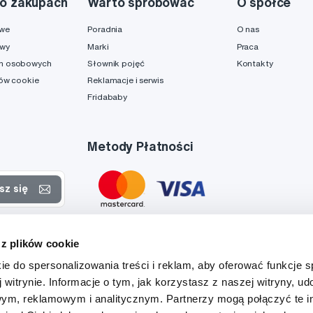
o zakupach
Warto spróbować
O spółce
owe
Poradnia
O nas
awy
Marki
Praca
h osobowych
Słownik pojęć
Kontakty
ków cookie
Reklamacje i serwis
Fridababy
Metody Płatności
sz się
rtach
 z plików cookie
danych
ie do spersonalizowania treści i reklam, aby oferować funkcje 
 witrynie. Informacje o tym, jak korzystasz z naszej witryny, u
ym, reklamowym i analitycznym. Partnerzy mogą połączyć te i