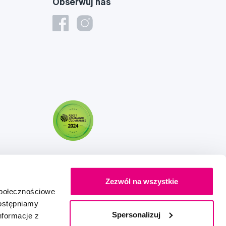
Obserwuj nas
Zezwól na wszystkie
społecznościowe
dostępniamy
Spersonalizuj
nformacje z