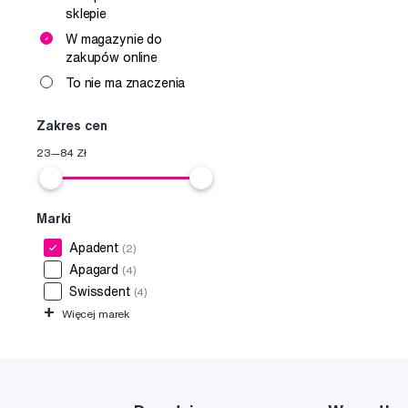
sklepie
W magazynie do
zakupów online
To nie ma znaczenia
Zakres cen
23
—
84
Zł
Marki
Apadent
(2)
Apagard
(4)
Swissdent
(4)
+
Więcej marek