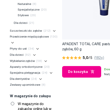
Naturalne
(8)
Specjalistyczne
(20)
Stylowe
(29)
Dla dzieci
(21)
Szczoteczki do zębów
(212)
Przestrzenie międzyzębowe
(130)
APADENT TOTAL CARE past
Płyny do ust
(34)
zębów, 60 g
Dla dzieci
(82)
5,0
/5
(182x)
Wybielanie zębów
(58)
Aparaty ortodontyczne
(20)
Dos
Do koszyka
Specjalna pielęgnacja
(24)
Nat
Dla dentystów
(24)
Zestawy upominkowe
(8)
W magazynie do zakupu
W magazynie do
zakupów online lub w