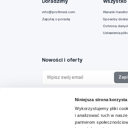
Doradzimy
Wszystko 
info@profimed.com
Warunki handl
Zapytaj o poradę
Sposoby dost
Ochrona danyc
Ustawienia pli
Nowości i oferty
Zapi
Chcę otrzymywać informacje o nowościach i ofe
Niniejsza strona korzysta
specjalnych i wyrażam zgodę na
przetwarzanie 
osobowych
w tym celu.
Wykorzystujemy pliki cook
i analizować ruch w naszej
partnerom społecznościow