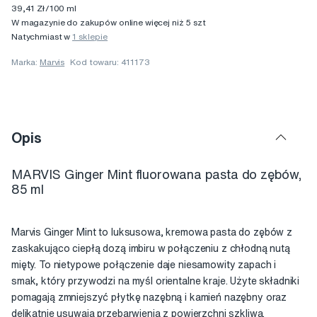
39,41 Zł/100 ml
W magazynie do zakupów online więcej niż 5 szt
Natychmiast w
1 sklepie
Marka:
Marvis
Kod towaru: 411173
Opis
MARVIS Ginger Mint fluorowana pasta do zębów,
85 ml
Marvis Ginger Mint to luksusowa, kremowa pasta do zębów z
zaskakująco ciepłą dozą imbiru w połączeniu z chłodną nutą
mięty. To nietypowe połączenie daje niesamowity zapach i
smak, który przywodzi na myśl orientalne kraje. Użyte składniki
pomagają zmniejszyć płytkę nazębną i kamień nazębny oraz
delikatnie usuwają przebarwienia z powierzchni szkliwa.