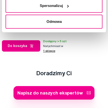
Spersonalizuj
MARVIS Ginger Mint fluorowana pasta do
zębów, 25 ml
Odmowa
13,90 Zł
4,5
/5
(17x)
Dostępny > 5 szt
Do koszyka
Natychmiast w
1 sklepie
Doradzimy Ci
Napisz do naszych ekspertów