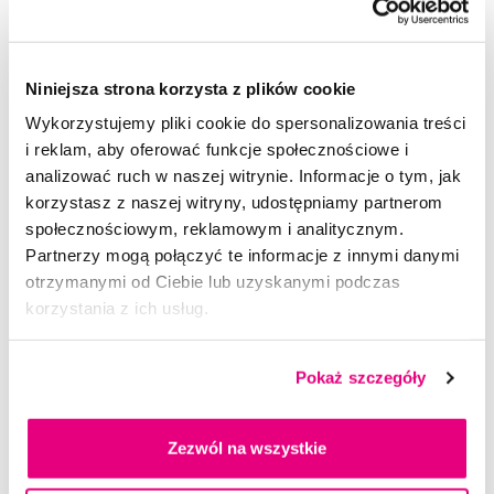
Rekomendowane produkty
Pasty do zębów
Pasty do zębów dla dorosłych
Niniejsza strona korzysta z plików cookie
Stylowe pasty do zębów
Pasty do zębów Marvis
Wykorzystujemy pliki cookie do spersonalizowania treści
Pasty do zębów dla dorosłych Marvis
i reklam, aby oferować funkcje społecznościowe i
Stylowe pasty do zębów Marvis
analizować ruch w naszej witrynie. Informacje o tym, jak
korzystasz z naszej witryny, udostępniamy partnerom
społecznościowym, reklamowym i analitycznym.
Partnerzy mogą połączyć te informacje z innymi danymi
otrzymanymi od Ciebie lub uzyskanymi podczas
korzystania z ich usług.
Pokaż szczegóły
Zezwól na wszystkie