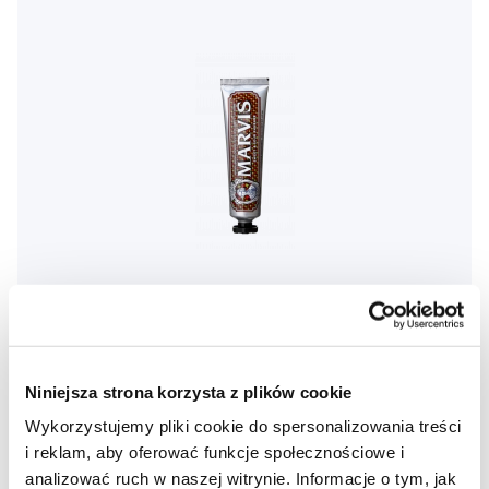
Niniejsza strona korzysta z plików cookie
MARVIS Sweet & sour Rhubarb pasta do zębów z ksylitolem,
75 ml
Wykorzystujemy pliki cookie do spersonalizowania treści
33,50 Zł
i reklam, aby oferować funkcje społecznościowe i
analizować ruch w naszej witrynie. Informacje o tym, jak