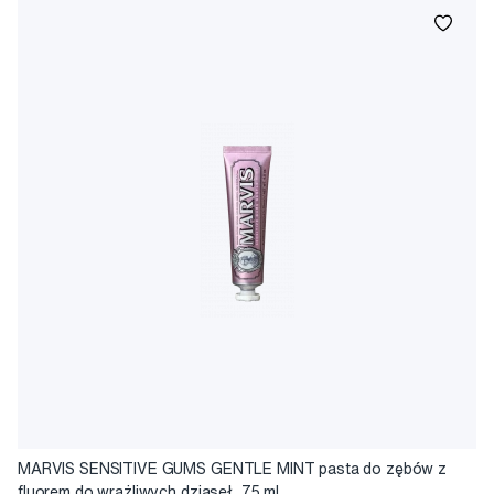
bryzą), Whitening Mint (wybielająca pasta do zębów o smaku
lodowej mięty), Jasmin Mint (delikatna kwiatowa nuta jaśminu,
Nowa seria marki Marvis to koncentraty do płukania jamy ustnej
uzupełniona świeżością mięty).
zawierające ekstrakty naturalne, leczniczy propolis i ksylitol,
bez zawartości alkoholu. Projektowane opakowania płynów
doustnych są bardzo wyrafinowane i zachowują retro styl past
w szklanej butelce, wyglądając raczej jak perfumy zdobią każdą
łazienkę i dodają magicznej atmosfery ubiegłego wieku.
MARVIS SENSITIVE GUMS GENTLE MINT pasta do zębów z
fluorem do wrażliwych dziąseł, 75 ml