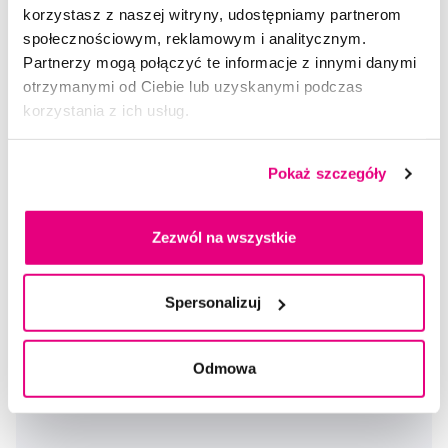
5,0
/5
(28x)
korzystasz z naszej witryny, udostępniamy partnerom
społecznościowym, reklamowym i analitycznym.
Dostępny > 5 szt
Do koszyka
Partnerzy mogą połączyć te informacje z innymi danymi
Natychmiast w
1 sklepie
otrzymanymi od Ciebie lub uzyskanymi podczas
korzystania z ich usług.
Pokaż szczegóły
Zezwól na wszystkie
Spersonalizuj
Odmowa