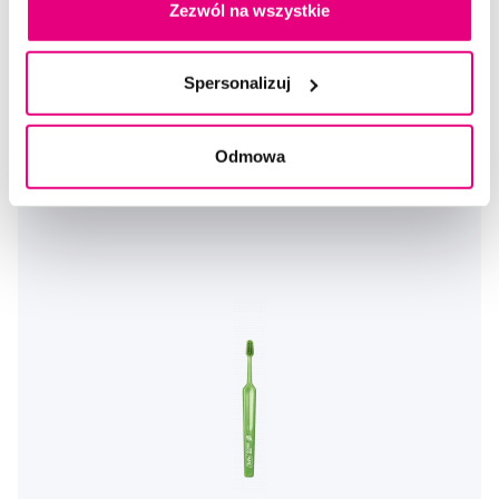
Zezwól na wszystkie
9,90 Zł
5,0
/5
(16x)
Spersonalizuj
Dostępny > 5 szt
Do koszyka
Natychmiast w
1 sklepie
Odmowa