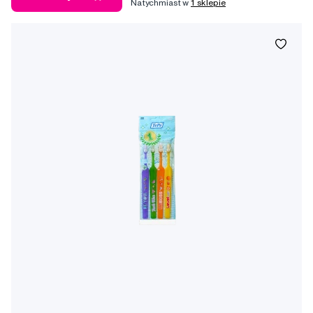
Natychmiast w
1 sklepie