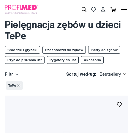
Pielęgnacja zębów u dzieci
TePe
Smoczki i gryzaki
Szczoteczki do zębów
Pasty do zębów
Płyn do płukania ust
Irygatory do ust
Akcesoria
Filtr
Sortuj według:
Bestsellery
TePe