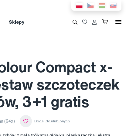
Sklepy
olour Compact x-
zestaw szczoteczek
w, 3+1 gratis
a (94x)
 zębów z małą trójkątną główką, płaską rączką i ekstra