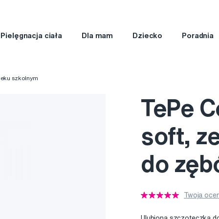
Pielęgnacja ciała
Dla mam
Dziecko
Poradnia
ieku szkolnym
TePe C
soft, 
do zębó
Twoja ocen
Ulubiona szczoteczka do