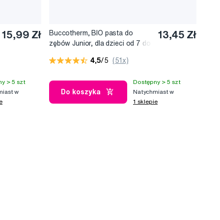
15,99 Zł
Buccotherm, BIO pasta do
13,45 Zł
zębów Junior, dla dzieci od 7 do
12 lat, 50 ml
4,5
/5
(51x)
y > 5 szt
Dostępny > 5 szt
Do koszyka
iast w
Natychmiast w
e
1 sklepie