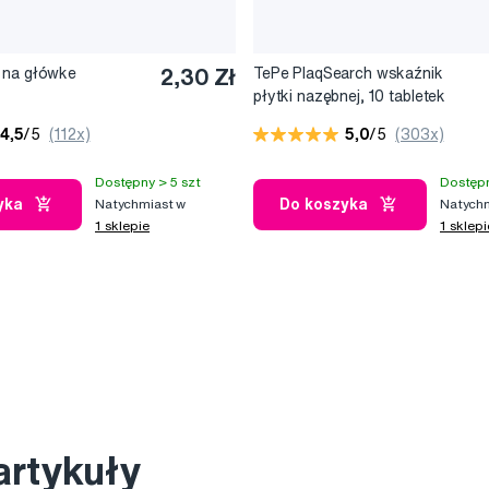
 na główke
2,30 Zł
TePe PlaqSearch wskaźnik
płytki nazębnej, 10 tabletek
4,5
/5
(112x)
5,0
/5
(303x)
Dostępny > 5 szt
Dostępn
yka
Do koszyka
Natychmiast w
Natychm
1 sklepie
1 sklepi
artykuły