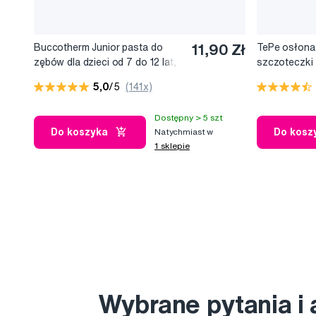
Buccotherm Junior pasta do
11,90 Zł
TePe osłona
zębów dla dzieci od 7 do 12 lat,
szczoteczki
delikatna mięta, 50 ml
5,0
/5
(141x)
Dostępny > 5 szt
Do koszyka
Do kosz
Natychmiast w
1 sklepie
Wybrane pytania i 