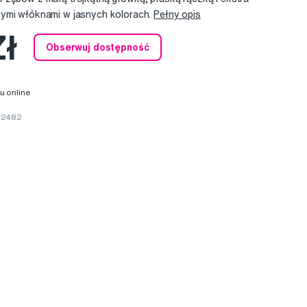
nymi włóknami w jasnych kolorach.
Pełny opis
Zł
Obserwuj dostępność
u online
32482