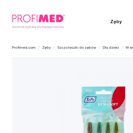
Zęby
Profimed.com
Zęby
Szczoteczki do zębów
Dla dzieci
W w