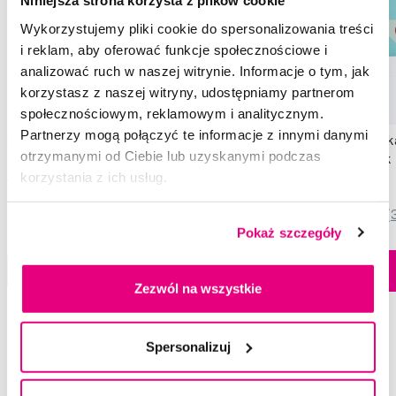
Niniejsza strona korzysta z plików cookie
Wykorzystujemy pliki cookie do spersonalizowania treści
i reklam, aby oferować funkcje społecznościowe i
analizować ruch w naszej witrynie. Informacje o tym, jak
korzystasz z naszej witryny, udostępniamy partnerom
społecznościowym, reklamowym i analitycznym.
Partnerzy mogą połączyć te informacje z innymi danymi
Buccotherm BIO żelowa pasta do zębów
TePe PlaqSearch wska
otrzymanymi od Ciebie lub uzyskanymi podczas
dla dzieci od 2 do 6 lat, truskawka, 50 ml
nazębnej, 10 tabletek
korzystania z ich usług.
11,90 Zł
15,99 Zł
5,0
/5
(69x)
5,0
/5
(
Pokaż szczegóły
Dostępny > 5 szt
Do koszyka
Do koszyka
Natychmiast w
Zezwól na wszystkie
1 sklepie
Spersonalizuj
Wybrane pytania i artykuły