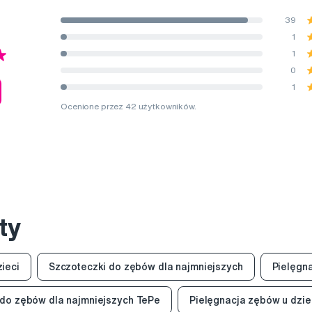
39
1
1
0
1
Ocenione przez 42 użytkowników.
ty
ieci
Szczoteczki do zębów dla najmniejszych
Pielęgna
 do zębów dla najmniejszych TePe
Pielęgnacja zębów u dzie