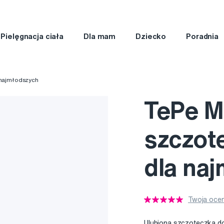
Pielęgnacja ciała
Dla mam
Dziecko
Poradnia
 najmłodszych
TePe Mi
szczot
dla na
Twoja ocen
Ulubiona szczoteczka d