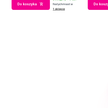
Do koszyka
Do kosz
Natychmiast w
1 sklepie