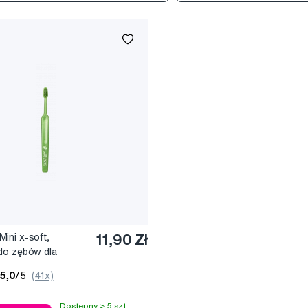
ini x-soft,
11,90 Zł
do zębów dla
h
5,0
/5
(41x)
Dostępny > 5 szt