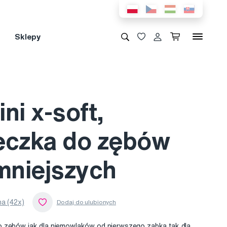
Sklepy
ni x-soft,
eczka do zębów
jmniejszych
a (42x)
o zębów jak dla niemowlaków od pierwszego ząbka tak dla