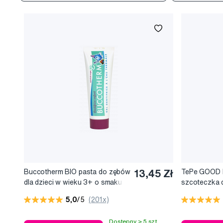
Buccotherm BIO pasta do zębów
13,45 Zł
TePe GOOD M
dla dzieci w wieku 3+ o smaku
szcoteczka 
leśnych owoców bez fluoru,
najmniejszyc
5,0
/5
(201x)
50 ml
Dostępny > 5 szt