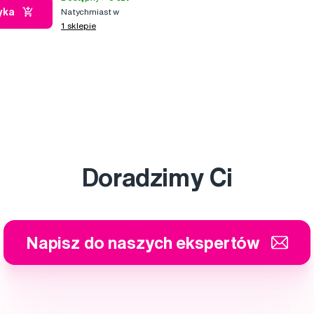
yka
Natychmiast w
1 sklepie
Doradzimy Ci
Napisz do naszych ekspertów