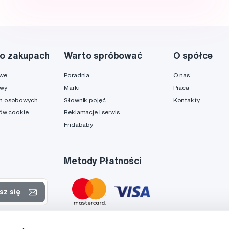
o zakupach
Warto spróbować
O spółce
owe
Poradnia
O nas
awy
Marki
Praca
h osobowych
Słownik pojęć
Kontakty
ków cookie
Reklamacje i serwis
Fridababy
Metody Płatności
sz się
rtach