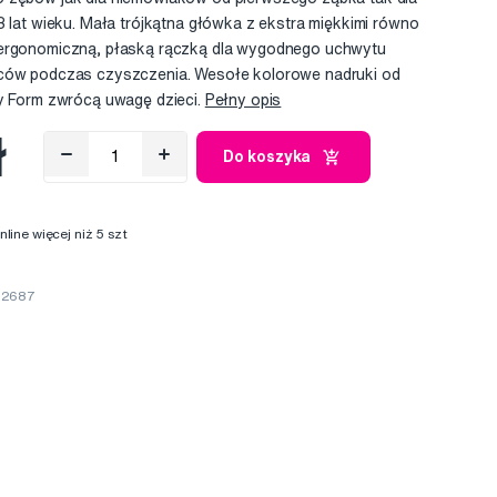
3 lat wieku. Mała trójkątna główka z ekstra miękkimi równo
 ergonomiczną, płaską rączką dla wygodnego uchwytu
iców podczas czyszczenia. Wesołe kolorowe nadruki od
sy Form zwrócą uwagę dzieci.
Pełny opis
ł
Do koszyka
ine więcej niż 5 szt
82687