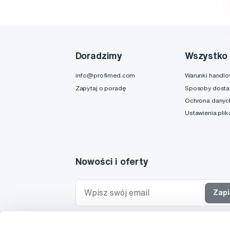
Doradzimy
Wszystko 
info@profimed.com
Warunki handl
Zapytaj o poradę
Sposoby dost
Ochrona danyc
Ustawienia pli
Nowości i oferty
Zapi
Chcę otrzymywać informacje o nowościach i ofe