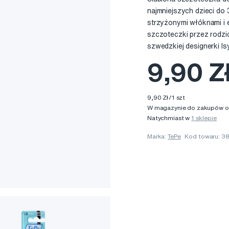
najmniejszych dzieci do 
strzyżonymi włóknami i
szczoteczki przez rodz
szwedzkiej designerki I
9,90 Z
9,90 Zł/1 szt
W magazynie do zakupów onl
Natychmiast w
1 sklepie
Marka:
TePe
Kod towaru: 3