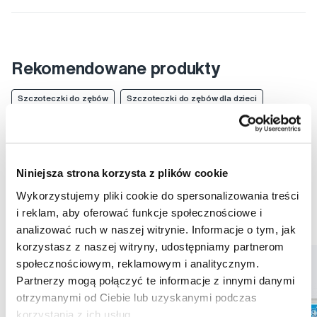
Rekomendowane produkty
Szczoteczki do zębów
Szczoteczki do zębów dla dzieci
Szczoteczki do zębów dla najmniejszych
Pielęgnacja zębów u dzieci
Szczoteczki do zębów TePe
Szczoteczki do zębów dla dzieci TePe
Niniejsza strona korzysta z plików cookie
Wykorzystujemy pliki cookie do spersonalizowania treści
Szczoteczki do zębów dla najmniejszych TePe
i reklam, aby oferować funkcje społecznościowe i
Pielęgnacja zębów u dzieci TePe
analizować ruch w naszej witrynie. Informacje o tym, jak
korzystasz z naszej witryny, udostępniamy partnerom
społecznościowym, reklamowym i analitycznym.
Partnerzy mogą połączyć te informacje z innymi danymi
otrzymanymi od Ciebie lub uzyskanymi podczas
korzystania z ich usług.