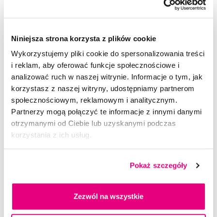
Oral-B wymienne końcówki Precision Clean EB 20-4, 4 szt.
99,00 Zł
Niniejsza strona korzysta z plików cookie
Wykorzystujemy pliki cookie do spersonalizowania treści
5,0
/5
(8x)
i reklam, aby oferować funkcje społecznościowe i
analizować ruch w naszej witrynie. Informacje o tym, jak
Dostępny 5 szt
Do koszyka
Natychmiast w
1 sklepie
korzystasz z naszej witryny, udostępniamy partnerom
społecznościowym, reklamowym i analitycznym.
Partnerzy mogą połączyć te informacje z innymi danymi
otrzymanymi od Ciebie lub uzyskanymi podczas
korzystania z ich usług.
Pokaż szczegóły
Zezwól na wszystkie