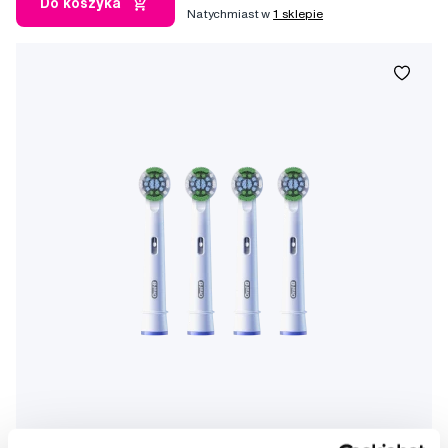
Do koszyka
Natychmiast w
1 sklepie