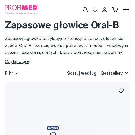
Zapasowe głowice Oral-B
Zapasowa głowka oscylacyjno-rotacyjna do szczoteczki do
zębów Oral-B różni się według potrzeby: dla osób z wrażliwymi
zębami i dziąsłami, dla tych, którzy potrzebują usunąć plamy
pigmentowe, do skuteczniejszego czyszczenia przestrzeni
Czytaj więcej
międzyzębowych albo skuteczniejszego usuwania płytki
nazębnej. Główki mają włókna z niebieskim wskaźnikiem
Filtr
Sortuj według:
Bestsellery
zużycia. Główka do Oral-B sprzedaje się w korzystnych
zestawach od 2 do 8 sztuk i wszystkie główki są kompatybilne
ze wszystkimi elektrycznymi szczoteczkami Oral-B.