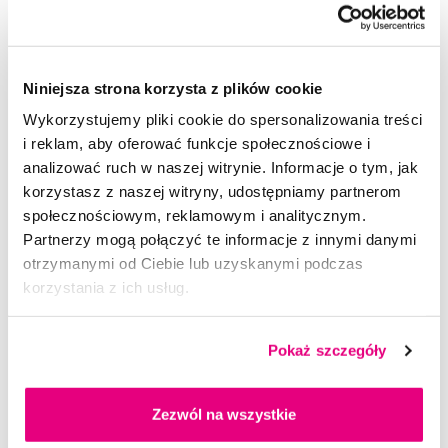
Etui i szczoteczka soniczna Oclean X Ultra Set Green, zielona
499,00 Zł
Niniejsza strona korzysta z plików cookie
5,0
/5
(4x)
Wykorzystujemy pliki cookie do spersonalizowania treści
Dostępny 5 szt
i reklam, aby oferować funkcje społecznościowe i
Do koszyka
Natychmiast w
1 sklepie
analizować ruch w naszej witrynie. Informacje o tym, jak
korzystasz z naszej witryny, udostępniamy partnerom
społecznościowym, reklamowym i analitycznym.
Partnerzy mogą połączyć te informacje z innymi danymi
otrzymanymi od Ciebie lub uzyskanymi podczas
korzystania z ich usług.
Pokaż szczegóły
Zezwól na wszystkie