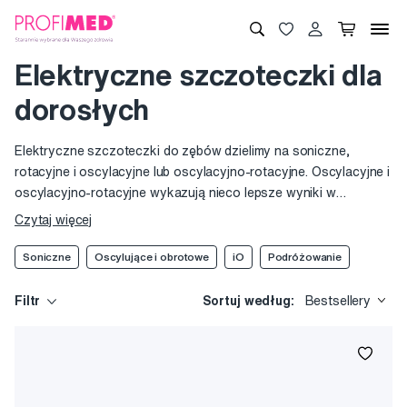
Elektryczne szczoteczki dla
dorosłych
Elektryczne szczoteczki do zębów dzielimy na soniczne,
rotacyjne i oscylacyjne lub oscylacyjno-rotacyjne. Oscylacyjne i
oscylacyjno-rotacyjne wykazują nieco lepsze wyniki w
czyszczeniu, jednak do delikatnych i wrażliwych dziąseł lepiej
Czytaj więcej
nadają się soniczne, które są względem nich łagodniejsze.
Szczoteczki soniczne miewają podłużne główki i pracują na
Soniczne
Oscylujące i obrotowe
iO
Podróżowanie
zasadzie szybkiego drgania włókien. Oscylacyjno-rotacyjne
mają w większości przypadków okrągłą główkę wykonującą
Filtr
Sortuj według:
Bestsellery
ruchy wprawo i wlewo pod kątem 90 stopni.