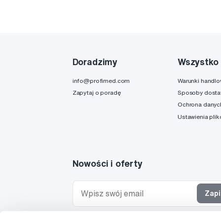
Doradzimy
Wszystko 
info@profimed.com
Warunki handl
Zapytaj o poradę
Sposoby dost
Ochrona danyc
Ustawienia pli
Nowości i oferty
Zapi