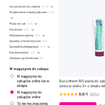
Szczoteczki do zębów
(212)
Przestrzenie międzyzębowe
(130)
Płyny do ust
(34)
Dla dzieci
(82)
Wybielanie zębów
(58)
Aparaty ortodontyczne
(20)
Specjalna pielęgnacja
(24)
Dla dentystów
(24)
Zestawy upominkowe
(8)
W magazynie do zakupu
W magazynie do
Buccotherm BIO pasta do zęb
zakupów online lub w
sklepie
dzieci w wieku 3+ o smaku le
owoców bez fluoru, 50 ml
W magazynie do
5,0
/5
(201x)
zakupów online
To nie ma znaczenia