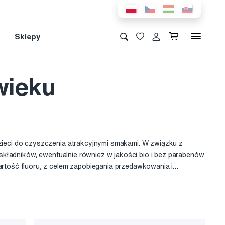
Sklepy
wieku
ieci do czyszczenia atrakcyjnymi smakami. W związku z
składników, ewentualnie również w jakości bio i bez parabenów
tość fluoru, z celem zapobiegania przedawkowania i
zębów dla dzieci zawierają na przykład izomalt, który