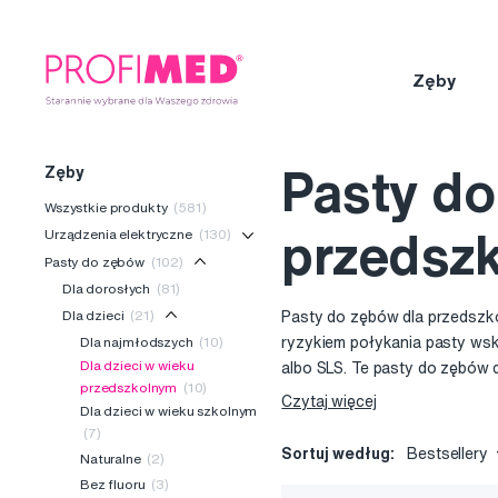
Zęby
Zęby
Pasty do
Wszystkie produkty
(581)
Urządzenia elektryczne
(130)
przedsz
Pasty do zębów
(102)
Dla dorosłych
(81)
Dla dzieci
(21)
Pasty do zębów dla przedszko
Dla najmłodszych
(10)
ryzykiem połykania pasty wsk
Dla dzieci w wieku
albo SLS. Te pasty do zębów 
przedszkolnym
(10)
pojawienia się fluorozy – żó
Czytaj więcej
Dla dzieci w wieku szkolnym
zwiększa skuteczność fluoru a
(7)
Sortuj według:
Bestsellery
Naturalne
(2)
Bez fluoru
(3)