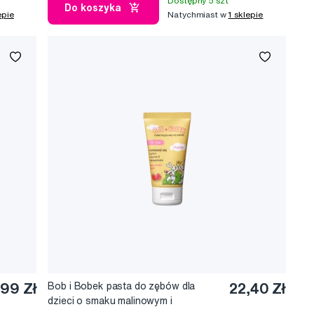
Dostępny 5 szt
Do koszyka
epie
Natychmiast w
1 sklepie
,99 Zł
Bob i Bobek pasta do zębów dla
22,40 Zł
dzieci o smaku malinowym i