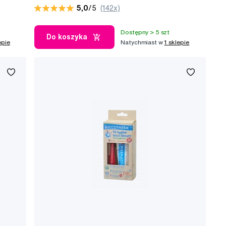
truskawkowym (0-6 lat), 50 ml
5,0
/5
(142x)
Dostępny > 5 szt
Do koszyka
epie
Natychmiast w
1 sklepie