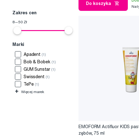
Dos
Do koszyka
Nat
Zakres cen
8
—
50
Zł
Marki
Apadent
(1)
Bob & Bobek
(1)
GUM Sunstar
(1)
Swissdent
(1)
TePe
(1)
+
Więcej marek
EMOFORM Actifluor KIDS pas
zębów, 75 ml