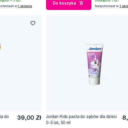
tępny > 5 szt
Dostępny 1 szt
Do koszyka
ychmiast w
1 sklepie
Natychmiast w
1 skl
ta do
39,00 Zł
Jordan Kids pasta do zębów dla dzieci
8
0-5 lat, 50 ml