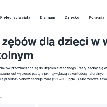
Pielęgnacja ciała
Dla mam
Dziecko
Poradnia
 zębów dla dzieci w 
kolnym
laków przeznaczone są do uzębienia mlecznego. Pasty zachęcają dz
azane jest wybierać pastę z jak największą zawartością naturalnych 
dla przedszkolaków cechuje mała (250–500 ppm F) albo zerowa zawar
łtawych albo brązowych plam na stałych zębach. Nowoczesne pasty do 
lbo hydroksyapatyt zapewniający naturalną remineralizację szkliwa.