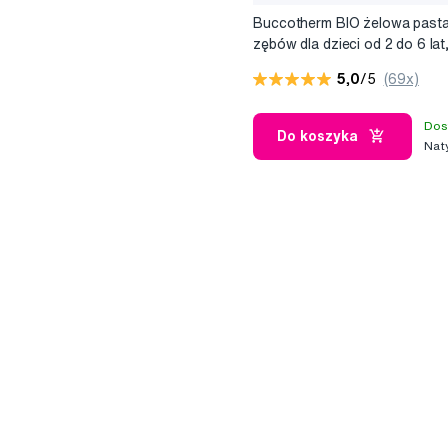
Buccotherm BIO żelowa past
zębów dla dzieci od 2 do 6 lat
truskawka, 50 ml
5,0
/5
(69x)
Dos
Do koszyka
Nat