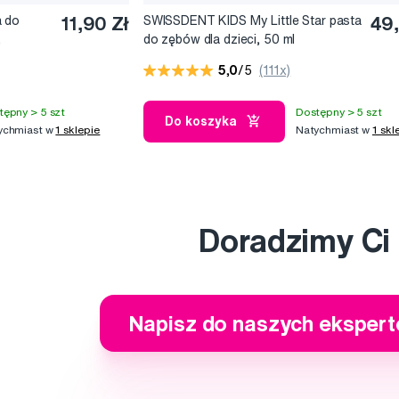
a do
11,90 Zł
SWISSDENT KIDS My Little Star pasta
49,
,
do zębów dla dzieci, 50 ml
5,0
/5
(111x)
tępny > 5 szt
Dostępny > 5 szt
Do koszyka
ychmiast w
1 sklepie
Natychmiast w
1 skl
Doradzimy Ci
Napisz do naszych eksper