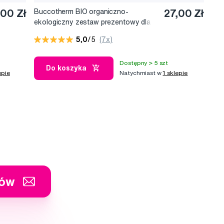
00 Zł
Buccotherm BIO organiczno-
27,00 Zł
ekologiczny zestaw prezentowy dla
dzieci w wieku 2-6 lat, smak
5,0
/5
(7x)
truskawkowy
Dostępny > 5 szt
Do koszyka
epie
Natychmiast w
1 sklepie
tów