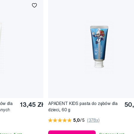
ów dla
13,45 Zł
APADENT KIDS pasta do zębów dla
50,
śnych
dzieci, 60 g
5,0
/5
(378x)