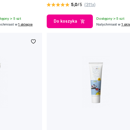
5,0
/5
(311x)
tępny > 5 szt
Dostępny > 5 szt
Do koszyka
ychmiast w
1 sklepie
Natychmiast w
1 skl