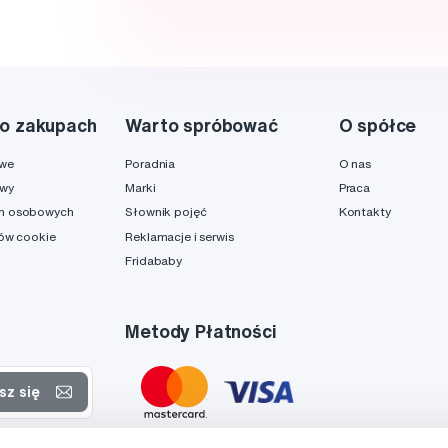
o zakupach
Warto spróbować
O spółce
owe
Poradnia
O nas
awy
Marki
Praca
h osobowych
Słownik pojęć
Kontakty
ków cookie
Reklamacje i serwis
Fridababy
Metody Płatności
sz się