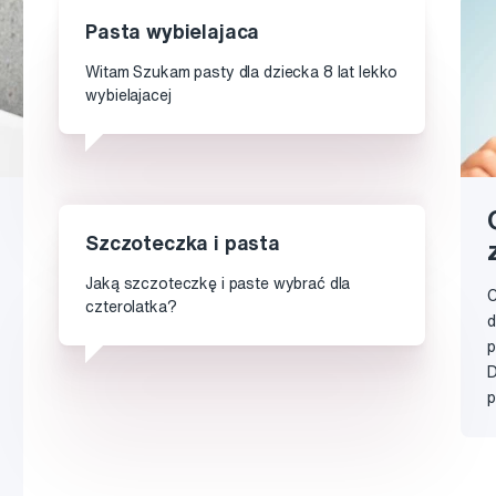
Pasta wybielajaca
Witam Szukam pasty dla dziecka 8 lat lekko
wybielajacej
Szczoteczka i pasta
Jaką szczoteczkę i paste wybrać dla
C
czterolatka?
d
p
D
p