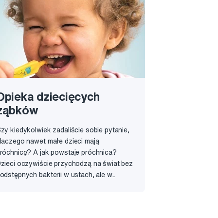
Opieka dziecięcych
ząbków
zy kiedykolwiek zadaliście sobie pytanie,
laczego nawet małe dzieci mają
róchnicę? A jak powstaje próchnica?
zieci oczywiście przychodzą na świat bez
odstępnych bakterii w ustach, ale w...