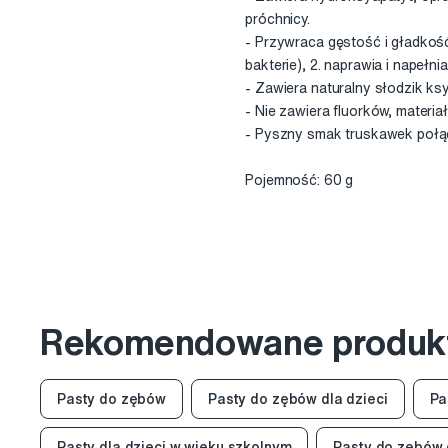
próchnicy.
- Przywraca gęstość i gładkość
bakterie), 2. naprawia i napeł
- Zawiera naturalny słodzik ksy
- Nie zawiera fluorków, materia
- Pyszny smak truskawek poł
Pojemność: 60 g
Rekomendowane produk
Pasty do zębów
Pasty do zębów dla dzieci
Pa
Pasty dla dzieci w wieku szkolnym
Pasty do zębów d