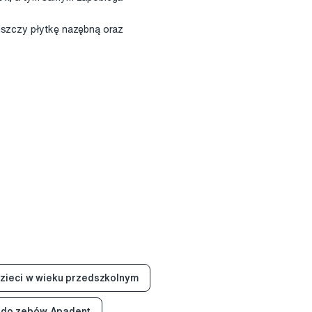
niszczy płytkę nazębną oraz
dzieci w wieku przedszkolnym
 do zębów Apadent