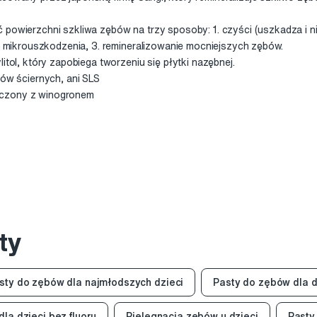
 powierzchni szkliwa zębów na trzy sposoby: 1. czyści (uszkadza i 
nia mikrouszkodzenia, 3. remineralizowanie mocniejszych zębów.
litol, który zapobiega tworzeniu się płytki nazębnej.
łów ściernych, ani SLS
ączony z winogronem
ty
sty do zębów dla najmłodszych dzieci
Pasty do zębów dla 
la dzieci bez fluoru
Pielęgnacja zębów u dzieci
Pasty