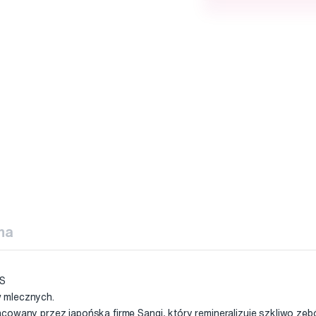
na
S
 mlecznych.
acowany przez japońską firmę Sangi, który remineralizuje szkliwo z