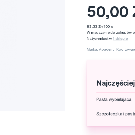
50,00 
83,33 Zł/100 g
W magazynie do zakupów onl
Natychmiast w
1 sklepie
Marka:
Apadent
Kod towar
Najczęście
Pasta wybielajaca
Szczoteczka i past