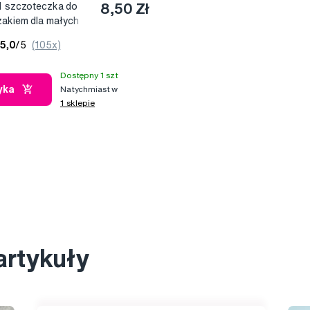
 1 szczoteczka do
8,50 Zł
zakiem dla małych
5,0
/5
(105x)
Dostępny 1 szt
yka
Natychmiast w
1 sklepie
artykuły