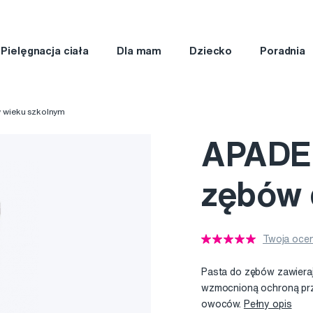
Pielęgnacja ciała
Dla mam
Dziecko
Poradnia
w wieku szkolnym
APADEN
zębów d
Twoja ocen
Pasta do zębów zawiera
wzmocnioną ochroną prz
owoców.
Pełny opis