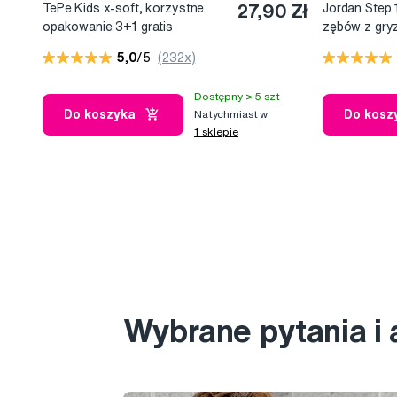
TePe Kids x-soft, korzystne
27,90 Zł
Jordan Step
opakowanie 3+1 gratis
zębów z gry
dzieci
5,0
/5
(232x)
Dostępny > 5 szt
Do koszyka
Do kosz
Natychmiast w
1 sklepie
Wybrane pytania i 