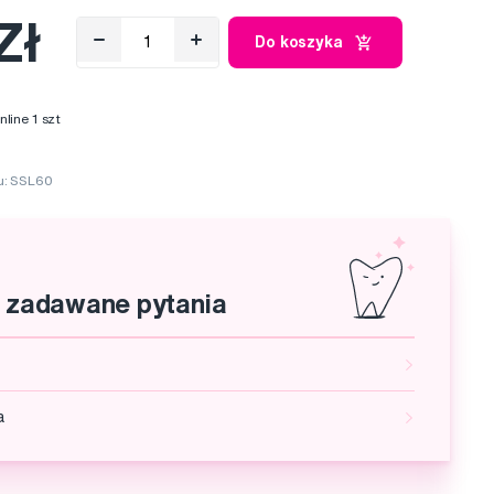
Zł
Do koszyka
ine 1 szt
u: SSL60
j zadawane pytania
a