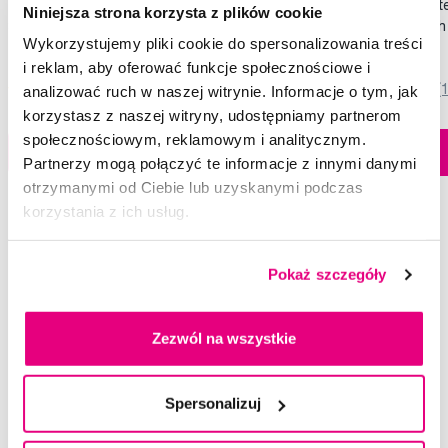
TePe Kids x-soft, korzystne opakowanie
Jordan Step 1 szczo
Niniejsza strona korzysta z plików cookie
3+1 gratis
gryzakiem dla małych 
Wykorzystujemy pliki cookie do spersonalizowania treści
27,90 Zł
8,50 Zł
i reklam, aby oferować funkcje społecznościowe i
5,0
/5
(232x)
5,0
/5
(
analizować ruch w naszej witrynie. Informacje o tym, jak
korzystasz z naszej witryny, udostępniamy partnerom
Dostępny > 5 szt
społecznościowym, reklamowym i analitycznym.
Do koszyka
Do koszyka
Natychmiast w
Partnerzy mogą połączyć te informacje z innymi danymi
1 sklepie
otrzymanymi od Ciebie lub uzyskanymi podczas
korzystania z ich usług.
Pokaż szczegóły
Wybrane pytania i artykuły
Zezwól na wszystkie
Spersonalizuj