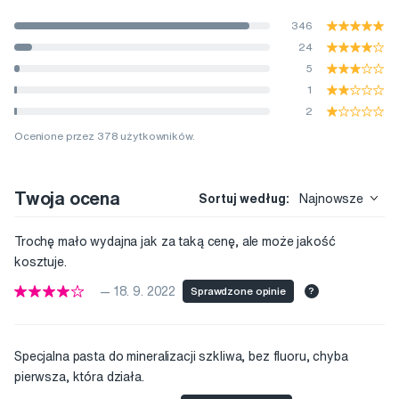
346
24
5
1
2
Ocenione przez 378 użytkowników.
Twoja ocena
Sortuj według:
Najnowsze
Trochę mało wydajna jak za taką cenę, ale może jakość
kosztuje.
— 18. 9. 2022
Sprawdzone opinie
?
Specjalna pasta do mineralizacji szkliwa, bez fluoru, chyba
pierwsza, która działa.