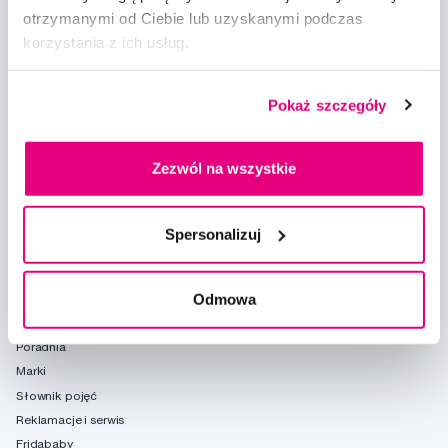
otrzymanymi od Ciebie lub uzyskanymi podczas
korzystania z ich usług.
Doradzimy
info@profimed.com
Pokaż szczegóły
Zapytaj o poradę
Wszystko o zakupach
Zezwól na wszystkie
Warunki handlowe
Sposoby dostawy
Spersonalizuj
Ochrona danych osobowych
Ustawienia plików cookie
Odmowa
Warto spróbować
Poradnia
Marki
Słownik pojęć
Reklamacje i serwis
Fridababy