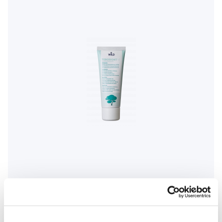
Tebodont-F pasta do zębów z fluorem, 75 ml
43,90 Zł