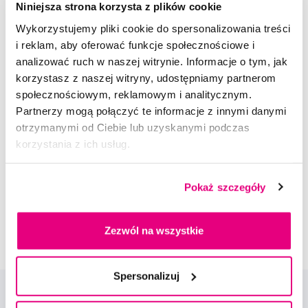
Niniejsza strona korzysta z plików cookie
5,0
/5
(91x)
Wykorzystujemy pliki cookie do spersonalizowania treści
i reklam, aby oferować funkcje społecznościowe i
Dostępny > 5 szt
Do koszyka
analizować ruch w naszej witrynie. Informacje o tym, jak
Natychmiast w
1 sklepie
korzystasz z naszej witryny, udostępniamy partnerom
społecznościowym, reklamowym i analitycznym.
Doradzimy Ci
Partnerzy mogą połączyć te informacje z innymi danymi
otrzymanymi od Ciebie lub uzyskanymi podczas
korzystania z ich usług.
Napisz do naszych ekspertów
Pokaż szczegóły
Zezwól na wszystkie
Spersonalizuj