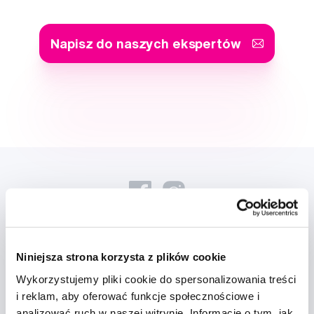
Napisz do naszych ekspertów
Nowości i oferty
Niniejsza strona korzysta z plików cookie
Wykorzystujemy pliki cookie do spersonalizowania treści
i reklam, aby oferować funkcje społecznościowe i
Zapisz się
analizować ruch w naszej witrynie. Informacje o tym, jak