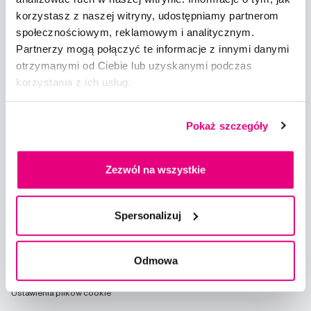
korzystasz z naszej witryny, udostępniamy partnerom
Chcę otrzymywać informacje o nowościach i ofertach specjalnych i
społecznościowym, reklamowym i analitycznym.
wyrażam zgodę na
przetwarzanie danych osobowych
w tym celu.
Partnerzy mogą połączyć te informacje z innymi danymi
otrzymanymi od Ciebie lub uzyskanymi podczas
korzystania z ich usług.
Pokaż szczegóły
Doradzimy
Zezwól na wszystkie
info@profimed.com
Zapytaj o poradę
Spersonalizuj
Wszystko o zakupach
Warunki handlowe
Sposoby dostawy
Odmowa
Ochrona danych osobowych
Ustawienia plików cookie