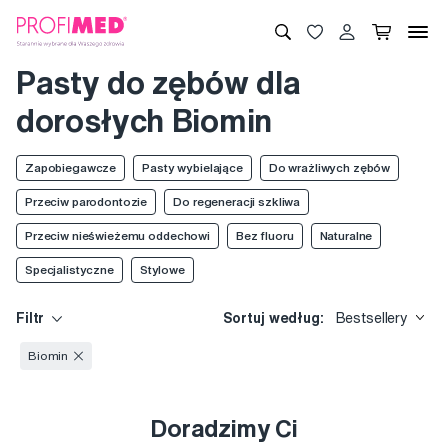
Pasty do zębów dla
dorosłych Biomin
Zapobiegawcze
Pasty wybielające
Do wrażliwych zębów
Przeciw parodontozie
Do regeneracji szkliwa
Przeciw nieświeżemu oddechowi
Bez fluoru
Naturalne
Specjalistyczne
Stylowe
Filtr
Sortuj według:
Bestsellery
Biomin
Doradzimy Ci