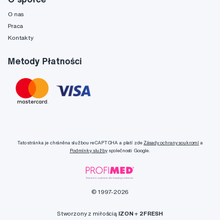
O nas
Praca
Kontakty
Metody Płatności
Tato stránka je chráněna službou reCAPTCHA a platí zde
Zásady ochrany soukromí
a
Podmínky služby
společnosti Google.
© 1997-2026
Stworzony z miłością
IZON
+
2FRESH