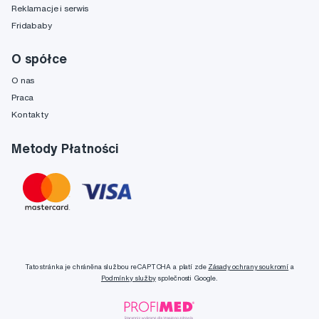
Reklamacje i serwis
Fridababy
O spółce
O nas
Praca
Kontakty
Metody Płatności
Tato stránka je chráněna službou reCAPTCHA a platí zde
Zásady ochrany soukromí
a
Podmínky služby
společnosti Google.