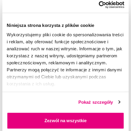
SWISSDENT EXTREME płyn do płukania ust, 250 ml
72,90 Zł
5,0
/5
(189x)
Niniejsza strona korzysta z plików cookie
Wykorzystujemy pliki cookie do spersonalizowania treści
Dostępny > 5 szt
i reklam, aby oferować funkcje społecznościowe i
Do koszyka
Natychmiast w
1 sklepie
analizować ruch w naszej witrynie. Informacje o tym, jak
korzystasz z naszej witryny, udostępniamy partnerom
społecznościowym, reklamowym i analitycznym.
Partnerzy mogą połączyć te informacje z innymi danymi
otrzymanymi od Ciebie lub uzyskanymi podczas
korzystania z ich usług.
Pokaż szczegóły
Zezwól na wszystkie