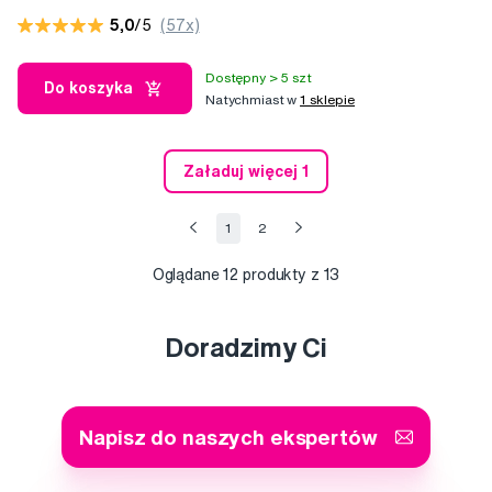
5,0
/5
(57x)
Dostępny > 5 szt
Do koszyka
Natychmiast w
1 sklepie
Załaduj więcej 1
1
2
Oglądane
12
produkty z 13
Doradzimy Ci
Napisz do naszych ekspertów