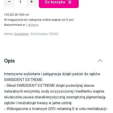
Do koszyka
110,00 Zł/100 ml
W magazynie do zakupów online więcej niż 5 szt
Natychmiast w
1 sklepie
Marka:
Swissdent
Kod towaru: 19030
Opis
Intensywne wybielanie i pielęgnacja dzięki paście do zębów
SWISSDENT EXTREME:
- Skład SWISSDENT EXTREME dzięki podwójnej dawce
naturalnych enzymów, sody oczyszczonej i nadtlenku wapnia
skutecznie usuwa charakterystyczną zewnętrzną pigmentację
zębów i neutralizuje kwasy w jamie ustnej.
- Wzbogacona o koenzym Q10 i witaminę E w celu rewitalizacji i