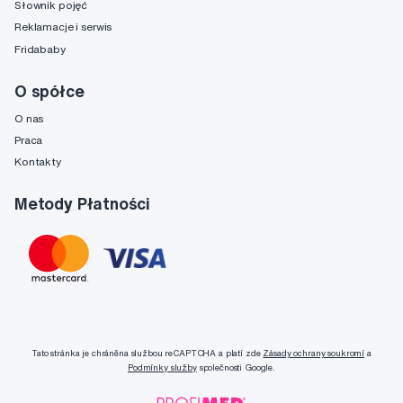
Słownik pojęć
Reklamacje i serwis
Fridababy
O spółce
O nas
Praca
Kontakty
Metody Płatności
Tato stránka je chráněna službou reCAPTCHA a platí zde
Zásady ochrany soukromí
a
Podmínky služby
společnosti Google.