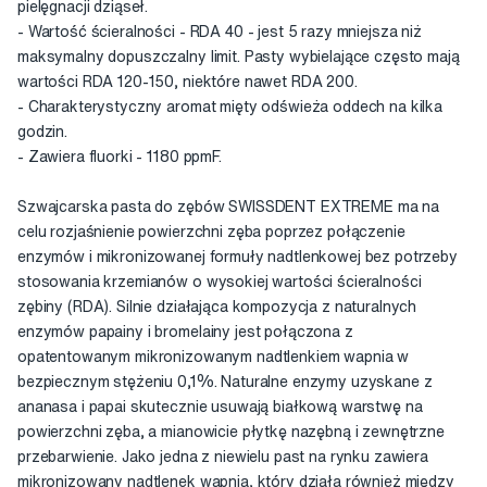
pielęgnacji dziąseł.
- Wartość ścieralności - RDA 40 - jest 5 razy mniejsza niż
maksymalny dopuszczalny limit. Pasty wybielające często mają
wartości RDA 120-150, niektóre nawet RDA 200.
- Charakterystyczny aromat mięty odświeża oddech na kilka
godzin.
- Zawiera fluorki - 1180 ppmF.
Szwajcarska pasta do zębów SWISSDENT EXTREME ma na
celu rozjaśnienie powierzchni zęba poprzez połączenie
enzymów i mikronizowanej formuły nadtlenkowej bez potrzeby
stosowania krzemianów o wysokiej wartości ścieralności
zębiny (RDA). Silnie działająca kompozycja z naturalnych
enzymów papainy i bromelainy jest połączona z
opatentowanym mikronizowanym nadtlenkiem wapnia w
bezpiecznym stężeniu 0,1%. Naturalne enzymy uzyskane z
ananasa i papai skutecznie usuwają białkową warstwę na
powierzchni zęba, a mianowicie płytkę nazębną i zewnętrzne
przebarwienie. Jako jedna z niewielu past na rynku zawiera
mikronizowany nadtlenek wapnia, który działa również między