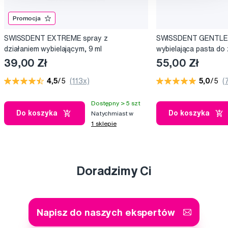
Promocja
SWISSDENT EXTREME spray z
SWISSDENT GENTLE d
działaniem wybielającym, 9 ml
wybielająca pasta do
39,00 Zł
55,00 Zł
4,5
/5
(113x)
5,0
/5
(
Dostępny > 5 szt
Do koszyka
Do koszyka
Natychmiast w
1 sklepie
Doradzimy Ci
Napisz do naszych ekspertów