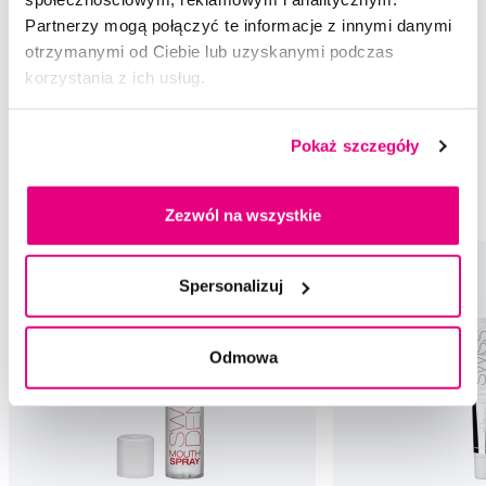
Pasty do zębów
Pasty do zębów dla dorosłych
Partnerzy mogą połączyć te informacje z innymi danymi
otrzymanymi od Ciebie lub uzyskanymi podczas
Wybielające pasty do zębów
Wybielanie zębów
korzystania z ich usług.
Pasty do zębów Swissdent
Pasty do zębów dla dorosłych Swissdent
Pokaż szczegóły
Wybielające pasty do zębów Swissdent
Wybielanie zębów Swissdent
Zezwól na wszystkie
Spersonalizuj
Odmowa