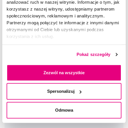
analizować ruch w naszej witrynie. Informacje o tym, jak
korzystasz z naszej witryny, udostępniamy partnerom
społecznościowym, reklamowym i analitycznym.
Partnerzy mogą połączyć te informacje z innymi danymi
otrzymanymi od Ciebie lub uzyskanymi podczas
korzystania z ich usług.
SWISSDENT BIOCARE regenerująca i rozjaśniająca pasta do
Pokaż szczegóły
zębów, 50 ml
55,00 Zł
Zezwól na wszystkie
5,0
/5
(130x)
Dostępny > 5 szt
Do koszyka
Spersonalizuj
Natychmiast w
1 sklepie
Odmowa